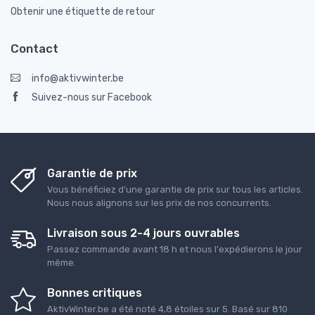
Obtenir une étiquette de retour
Contact
info@aktivwinter.be
Suivez-nous sur Facebook
Garantie de prix
Vous bénéficiez d'une garantie de prix sur tous les articles.
Nous nous alignons sur les prix de nos concurrents.
Livraison sous 2-4 jours ouvrables
Passez commande avant 18 h et nous l'expédierons le jour
même.
Bonnes critiques
AktivWinter.be
a été noté
4,8
étoiles sur
5
. Basé sur
810