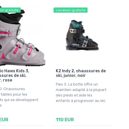
son gratuite
Livraison gratuite
c Hawx Kids 3,
K2 Indy 2, chaussures de
sures de ski,
ski, junior, noir
r, rose
Flex 3. La botte offre un
40. Chaussures
maintien adapté à la plupart
tables pour les
des pieds et aide les
ts qui se développent
enfants à progresser au ski.
e
EUR
110 EUR