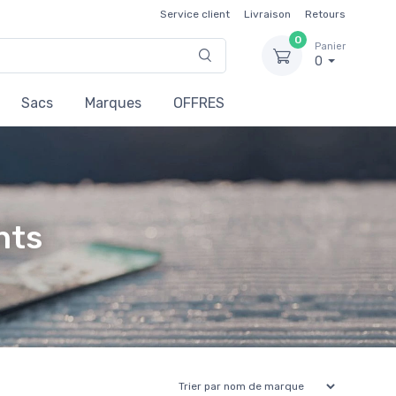
Service client
Livraison
Retours
0
Panier
0
Sacs
Marques
OFFRES
nts