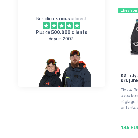
Livraison
Nos clients
nous
adorent
Plus de
500,000 clients
depuis 2003.
K2 Indy
ski, juni
Flex 4. B
avec bon
réglage f
enfants d
135 EU