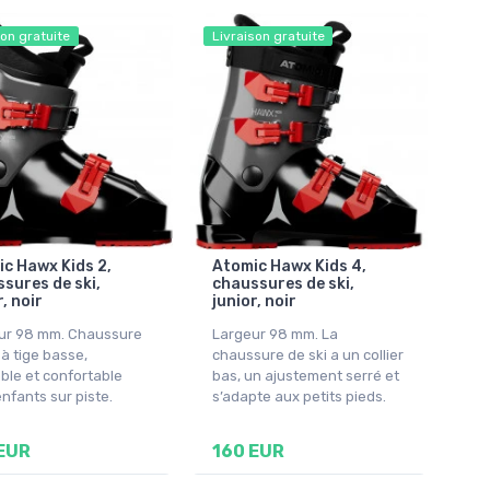
son gratuite
Livraison gratuite
c Hawx Kids 2,
Atomic Hawx Kids 4,
sures de ski,
chaussures de ski,
, noir
junior, noir
ur 98 mm. Chaussure
Largeur 98 mm. La
 à tige basse,
chaussure de ski a un collier
ble et confortable
bas, un ajustement serré et
nfants sur piste.
s’adapte aux petits pieds.
EUR
160 EUR