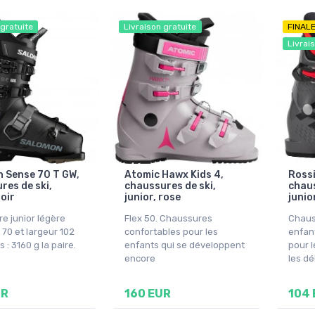
 gratuite
Livraison gratuite
FINAL
Livrai
 Sense 70 T GW,
Atomic Hawx Kids 4,
Rossi
res de ski,
chaussures de ski,
chaus
noir
junior, rose
junio
e junior légère
Flex 50. Chaussures
Chaus
 70 et largeur 102
confortables pour les
enfant
 : 3160 g la paire.
enfants qui se développent
pour l
encore
les d
UR
160 EUR
104 