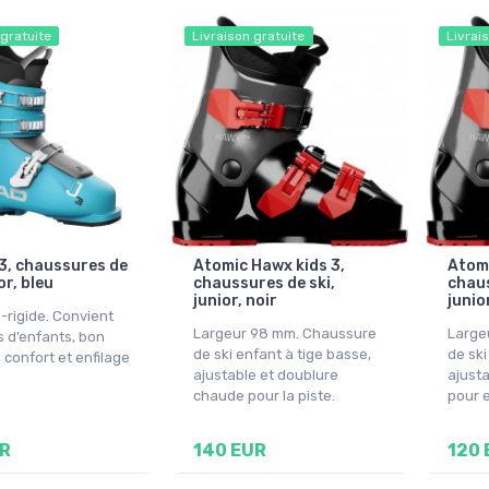
 gratuite
Livraison gratuite
Livrai
3, chaussures de
Atomic Hawx kids 3,
Atomi
or, bleu
chaussures de ski,
chaus
junior, noir
junior
-rigide. Convient
Largeur 98 mm. Chaussure
Large
s d’enfants, bon
de ski enfant à tige basse,
de ski
 confort et enfilage
ajustable et doublure
ajusta
chaude pour la piste.
pour e
UR
140 EUR
120 