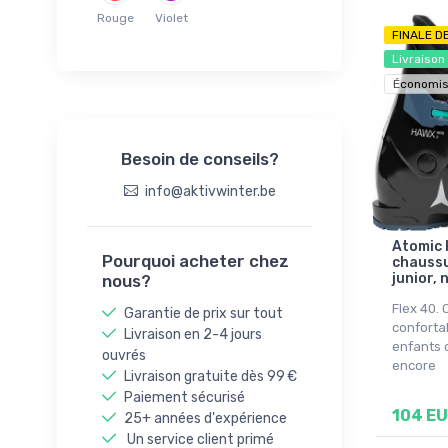
25,5
Rouge
Violet
26,5
FINALE D
27,5
Livraison
Économis
Besoin de conseils?
info@aktivwinter.be
Atomic 
Pourquoi acheter chez
chaussu
junior, 
nous?
Flex 40.
Garantie de prix sur tout
conforta
Livraison en 2-4 jours
enfants 
ouvrés
encore
Livraison gratuite dès 99 €
Paiement sécurisé
104 E
25+ années d'expérience
Un service client primé