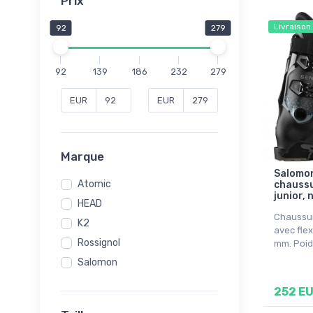
Prix
Livraison
92
279
92
139
186
232
279
EUR
EUR
Marque
Salomon
Atomic
chaussu
junior, 
HEAD
Chaussur
K2
avec flex
Rossignol
mm. Poids
Salomon
252 E