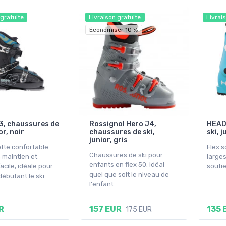
 gratuite
Livraison gratuite
Livrai
Économiser 10 %
 3, chaussures de
Rossignol Hero J4,
HEAD 
or, noir
chaussures de ski,
ski, j
junior, gris
otte confortable
Flex s
Chaussures de ski pour
 maintien et
larges
enfants en flex 50. Idéal
acile, idéale pour
souti
quel que soit le niveau de
ébutant le ski.
l'enfant
R
157 EUR
135 
175 EUR