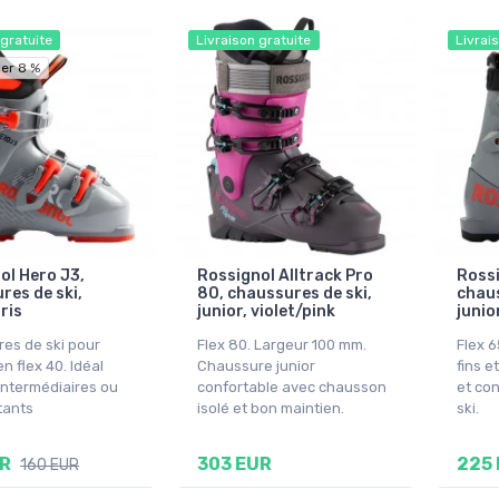
 gratuite
Livraison gratuite
Livrai
er 8 %
ol Hero J3,
Rossignol Alltrack Pro
Rossi
res de ski,
80, chaussures de ski,
chaus
gris
junior, violet/pink
junior
es de ski pour
Flex 80. Largeur 100 mm.
Flex 6
n flex 40. Idéal
Chaussure junior
fins e
 intermédiaires ou
confortable avec chausson
et con
tants
isolé et bon maintien.
ski.
UR
303 EUR
225
160 EUR