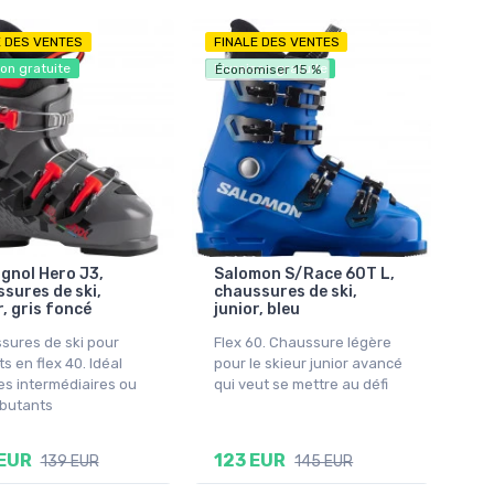
E DES VENTES
FINALE DES VENTES
son gratuite
Livraison gratuite
Économiser 15 %
gnol Hero J3,
Salomon S/Race 60T L,
sures de ski,
chaussures de ski,
r, gris foncé
junior, bleu
sures de ski pour
Flex 60. Chaussure légère
s en flex 40. Idéal
pour le skieur junior avancé
es intermédiaires ou
qui veut se mettre au défi
ébutants
EUR
123 EUR
139 EUR
145 EUR