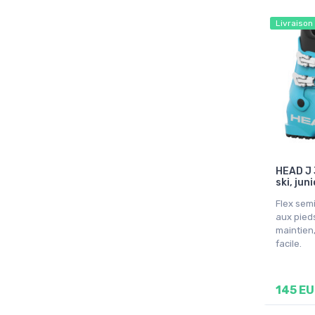
Livraison
HEAD J 
ski, juni
Flex semi
aux pied
maintien,
facile.
145 E