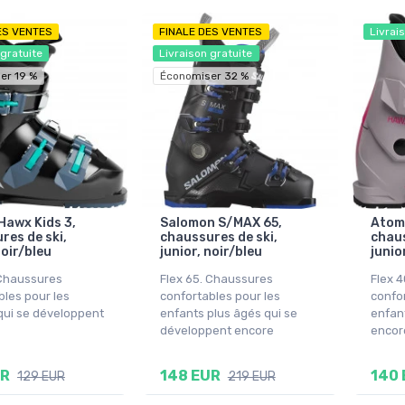
ES VENTES
FINALE DES VENTES
Livrai
 gratuite
Livraison gratuite
er 19 %
Économiser 32 %
Hawx Kids 3,
Salomon S/MAX 65,
Atomi
res de ski,
chaussures de ski,
chaus
noir/bleu
junior, noir/bleu
junio
 Chaussures
Flex 65. Chaussures
Flex 
bles pour les
confortables pour les
confor
qui se développent
enfants plus âgés qui se
enfan
développent encore
encor
UR
148 EUR
140 
129 EUR
219 EUR