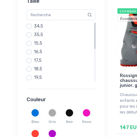
Taille
Livraison
Économis
34,5
35,5
15,5
16,5
17,5
18,5
Rossign
19,5
chaussu
junior, 
20,5
21,0
Chaussur
Couleur
enfants e
21,5
pour les
22,5
les débu
23,5
Bleu
Gris
Noir
Rose
147 E
24,5