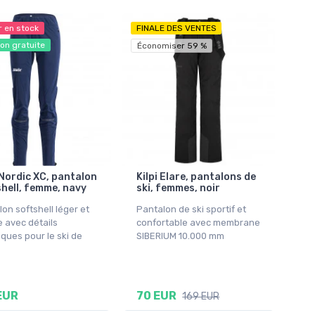
r en stock
FINALE DES VENTES
son gratuite
Économiser 59 %
Nordic XC, pantalon
Kilpi Elare, pantalons de
hell, femme, navy
ski, femmes, noir
on softshell léger et
Pantalon de ski sportif et
 avec détails
confortable avec membrane
ques pour le ski de
SIBERIUM 10.000 mm
EUR
70 EUR
169 EUR