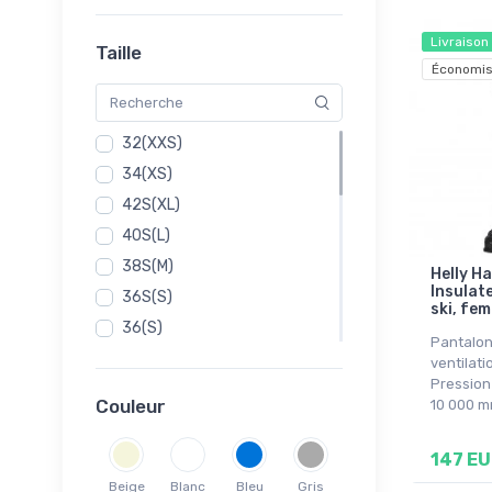
Helly Hansen
Jack Wolfskin
Livraison
Taille
Kappa
Économis
Kari Traa
Kilpi
32(XXS)
Mons Royale
34(XS)
Montane
42S(XL)
Ortovox
40S(L)
Scott
38S(M)
Helly H
SLOPE
Insulat
36S(S)
ski, fem
Swix
36(S)
Whistler
Pantalon 
38(M)
ventilati
Pression
40(L)
Couleur
10 000 
42(XL)
44(XXL)
147 E
46(3XL)
Beige
Blanc
Bleu
Gris