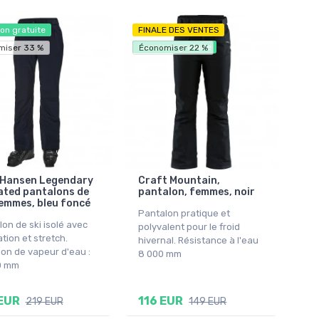
son gratuite
FINALE DES VENTES
Livraison gratuite
miser 33 %
Économiser 22 %
 Hansen Legendary
Craft Mountain,
ated pantalons de
pantalon, femmes, noir
femmes, bleu foncé
Pantalon pratique et
on de ski isolé avec
polyvalent pour le froid
ation et stretch.
hivernal. Résistance à l'eau
on de vapeur d'eau :
8 000 mm
0 mm
EUR
116 EUR
219 EUR
149 EUR