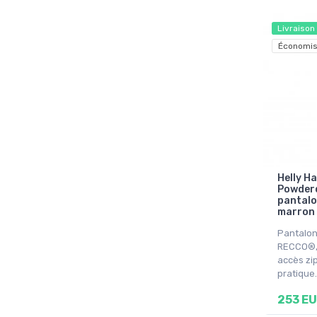
Livraison
Économis
Helly H
Powderq
pantalo
marron
Pantalon
RECCO®, 
accès zi
pratique.
253 E