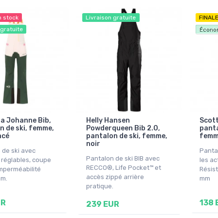
n stock
Livraison gratuite
FINAL
 gratuite
Livrai
Écono
aa Johanne Bib,
Helly Hansen
Scott
n de ski, femme,
Powderqueen Bib 2.0,
panta
ncé
pantalon de ski, femme,
femme
noir
 de ski avec
Panta
Pantalon de ski BIB avec
 réglables, coupe
les ac
RECCO®, Life Pocket™ et
imperméabilité
Résist
accès zippé arrière
mm.
mm
pratique.
UR
138 
239 EUR