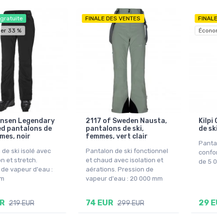
 gratuite
FINALE DES VENTES
FINAL
er 33 %
Écono
ansen Legendary
2117 of Sweden Nausta,
Kilpi
ed pantalons de
pantalons de ski,
de sk
mes, noir
femmes, vert clair
Pantal
de ski isolé avec
Pantalon de ski fonctionnel
confo
on et stretch.
et chaud avec isolation et
de 5 
 de vapeur d'eau :
aérations. Pression de
mm
vapeur d'eau : 20 000 mm
UR
74 EUR
29 
219 EUR
299 EUR