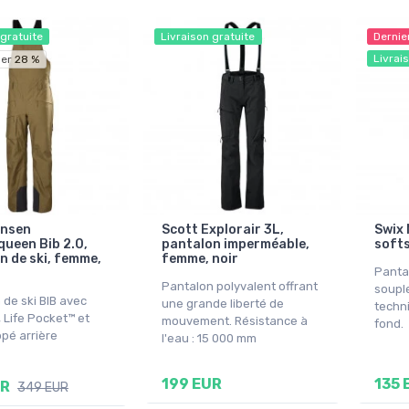
 gratuite
Livraison gratuite
Dernie
Livrai
er 28 %
ansen
Scott Explorair 3L,
Swix 
ueen Bib 2.0,
pantalon imperméable,
softs
n de ski, femme,
femme, noir
Pantal
Pantalon polyvalent offrant
souple
 de ski BIB avec
une grande liberté de
techni
Life Pocket™ et
mouvement. Résistance à
fond.
ppé arrière
l'eau : 15 000 mm
199 EUR
135 
UR
349 EUR