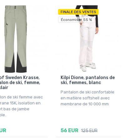
FINALE DES VENTES
Économiser 55 %
of Sweden Krasse,
Kilpi Dione, pantalons de
lon de ski, femme,
ski, femmes, blanc
clair
Pantalon de ski confortable
lon de ski femme avec
en matière softshell avec
ane 15K, isolation en
membrane de 10 000 mm
et bas de jambe
ble.
EUR
56 EUR
125 EUR