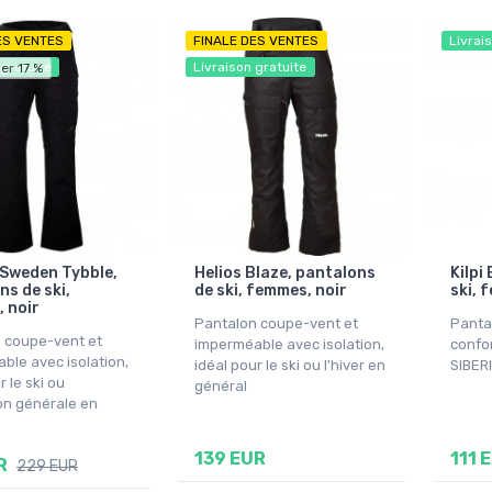
ES VENTES
FINALE DES VENTES
Livrai
 gratuite
Livraison gratuite
er 17 %
 Sweden Tybble,
Helios Blaze, pantalons
Kilpi
ns de ski,
de ski, femmes, noir
ski, 
 noir
Pantalon coupe-vent et
Pantal
 coupe-vent et
imperméable avec isolation,
confo
ble avec isolation,
idéal pour le ski ou l'hiver en
SIBER
r le ski ou
général
tion générale en
139 EUR
111 
R
229 EUR