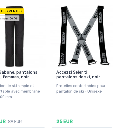
E DES VENTES
miser 67 %
 Gabone, pantalons
Accezzi Seler til
i, femmes, noir
pantalons de ski, noir
on de ski simple et
Bretelles confortables pour
rtable avec membrane
pantalon de ski - Unisexe
000 mm
EUR
25 EUR
89 EUR