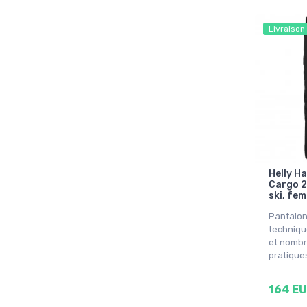
Livraison
Helly H
Cargo 2
ski, fem
Pantalon 
techniqu
et nomb
pratique
164 E