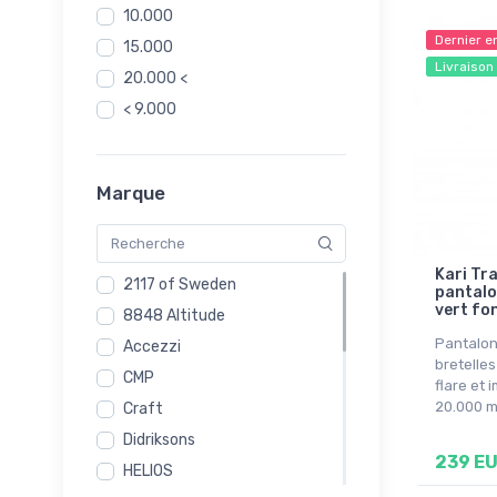
10.000
Dernier e
15.000
Livraison
20.000 <
< 9.000
Marque
Kari Tr
2117 of Sweden
pantalo
vert fo
8848 Altitude
Pantalon
Accezzi
bretelles
CMP
flare et 
20.000 
Craft
Didriksons
239 E
HELIOS