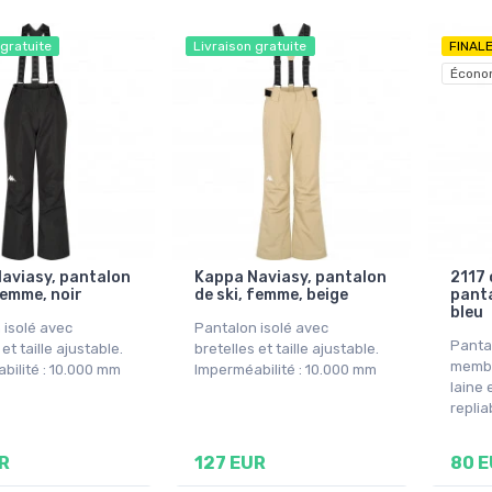
 gratuite
Livraison gratuite
FINAL
Écono
aviasy, pantalon
Kappa Naviasy, pantalon
2117 
femme, noir
de ski, femme, beige
panta
bleu
 isolé avec
Pantalon isolé avec
Panta
et taille ajustable.
bretelles et taille ajustable.
membr
bilité : 10.000 mm
Imperméabilité : 10.000 mm
laine 
replia
R
127 EUR
80 