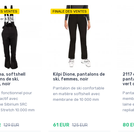
ES VENTES
FINALE DES VENTES
er 63 %
ea, softshell
Kilpi Dione, pantalons de
2117 
ns de ski,
ski, femmes, noir
panta
 noir
vert 
Pantalon de ski confortable
 fonctionnel pour
Panta
en matière softshell avec
 actif avec
membr
membrane de 10 000 mm
 Sibirium SRC
laine 
l Stretch 10.000 mm
replia
R
61 EUR
80 
129 EUR
125 EUR