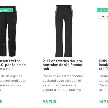
 gratuite
Livrai
Écono
ansen Switch
2117 of Sweden Nausta,
Helly
.0, pantalon de
pantalon de ski, femme,
Insul
me, noir
noir
ski, 
de ski léger et
Pantalon de ski fonctionnel
Pantal
e avec ventilation
et chaud avec isolation et
ventil
reuses poches
aérations. Pression de
Pressi
s.
vapeur d'eau : 20 000 mm
10 00
UR
95 EUR
147 