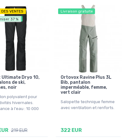
E DES VENTES
Livraison gratuite
son gratuite
miser 37 %
 Ultimate Dryo 10,
Ortovox Ravine Plus 3L
lons de ski,
Bib, pantalon
s, noir
imperméable, femme,
vert clair
lon polyvalent pour
Salopette technique femme
tivités hivernales.
avec ventilation et renforts.
ance à l'eau : 10 000
EUR
322 EUR
219 EUR