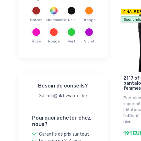
48(4XL)
FINALE D
50(5XL)
Livraison
Économis
Marron
Multicolore
Noir
Orange
52(6XL)
54(7XL)
S(48)
Rose
Rouge
Vert
Violet
M(50)
L(52)
S
M
2117 of
pantalo
Besoin de conseils?
L
femmes,
Onesize
info@aktivwinter.be
Pantalon
imperméa
idéal pou
l'utilisa
Pourquoi acheter chez
hiver
nous?
191 EU
Garantie de prix sur tout
Livraison en 2-4 jours