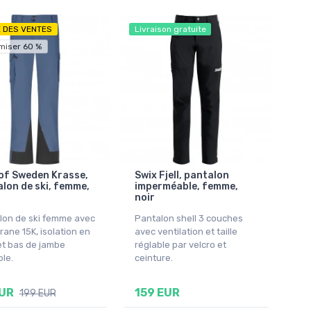
E DES VENTES
Livraison gratuite
miser 60 %
of Sweden Krasse,
Swix Fjell, pantalon
lon de ski, femme,
imperméable, femme,
noir
lon de ski femme avec
Pantalon shell 3 couches
ane 15K, isolation en
avec ventilation et taille
et bas de jambe
réglable par velcro et
ble.
ceinture.
EUR
159 EUR
199 EUR