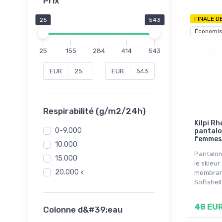
Prix
FINALE D
25
543
Économis
25
155
284
414
543
EUR
EUR
Respirabilité (g/m2/24h)
Kilpi Rh
0-9.000
pantalo
femmes,
10.000
Pantalon
15.000
le skieur
20.000 <
membrane
Softshel
48 EU
Colonne d&#39;eau