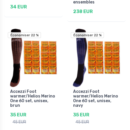
ensembles
34 EUR
238 EUR
Économiser 22 %
Économiser 22 %
Économiser 22 %
Économiser 22 %
Accezzi Foot
Accezzi Foot
warmer/Helios Merino
warmer/Helios Merino
One 60 set, unisex,
One 60 set, unisex,
brun
navy
35 EUR
35 EUR
45 EUR
45 EUR