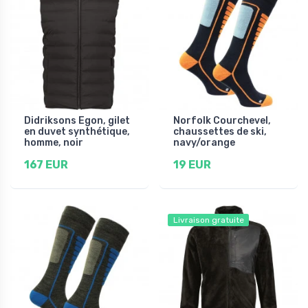
Didriksons Egon, gilet
Norfolk Courchevel,
en duvet synthétique,
chaussettes de ski,
homme, noir
navy/orange
167 EUR
19 EUR
Livraison gratuite