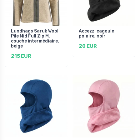
Lundhags Saruk Wool
Accezzi cagoule
Pile Mid Full Zip M,
polaire, noir
couche intermédiaire,
20 EUR
beige
215 EUR