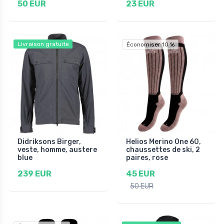
50 EUR
23 EUR
Livraison gratuite
Économiser 10 %
Didriksons Birger,
Helios Merino One 60,
veste, homme, austere
chaussettes de ski, 2
blue
paires, rose
239 EUR
45 EUR
50 EUR