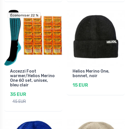
Économiser 22 %
Économiser 22 %
Accezzi Foot
Helios Merino One,
warmer/Helios Merino
bonnet, noir
One 60 set, unisex,
15 EUR
bleu clair
35 EUR
45 EUR