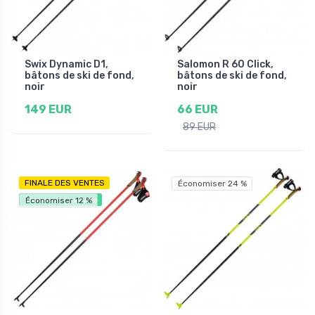
Swix Dynamic D1,
Salomon R 60 Click,
bâtons de ski de fond,
bâtons de ski de fond,
noir
noir
149 EUR
66 EUR
89 EUR
FINALE DES VENTES
Économiser 24 %
Livraison gratuite
Économiser 12 %