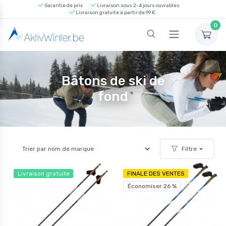
Garantie de prix
Livraison sous 2-4 jours ouvrables
Livraison gratuite à partir de 99 €.
0
Bâtons de ski de
fond
Filtre
Livraison gratuite
FINALE DES VENTES
Économiser 26 %