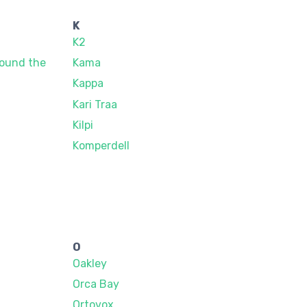
K
K2
round the
Kama
Kappa
Kari Traa
Kilpi
Komperdell
O
Oakley
Orca Bay
Ortovox