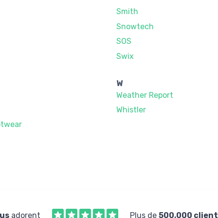
Smith
Snowtech
SOS
Swix
W
Weather Report
Whistler
otwear
us
adorent
Plus de
500,000 client