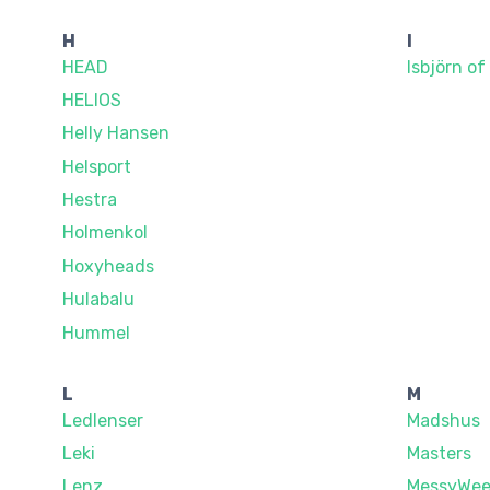
H
I
HEAD
Isbjörn o
HELIOS
Helly Hansen
Helsport
Hestra
Holmenkol
Hoxyheads
Hulabalu
Hummel
L
M
Ledlenser
Madshus
Leki
Masters
Lenz
MessyWee