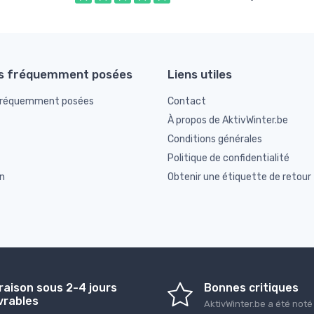
s fréquemment posées
Liens utiles
fréquemment posées
Contact
À propos de AktivWinter.be
Conditions générales
Politique de confidentialité
n
Obtenir une étiquette de retour
raison sous 2-4 jours
Bonnes critiques
vrables
AktivWinter.be
a été not