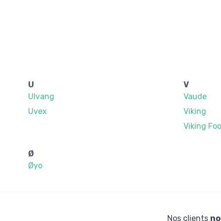
U
V
Ulvang
Vaude
Uvex
Viking
Viking Fo
Ø
Øyo
Nos clients
no