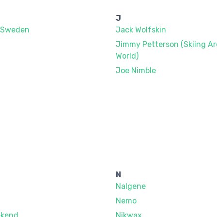
J
f Sweden
Jack Wolfskin
Jimmy Petterson (Skiing A
World)
Joe Nimble
N
Nalgene
Nemo
kend
Nikwax