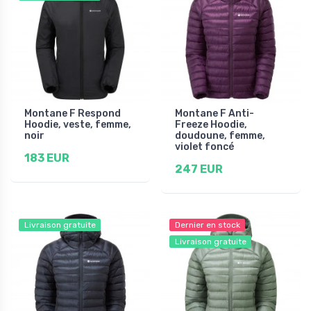
Montane F Respond
Montane F Anti-
Hoodie, veste, femme,
Freeze Hoodie,
noir
doudoune, femme,
violet foncé
183 EUR
247 EUR
Livraison gratuite
Dernier en stock
Livraison gratuite