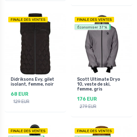
FINALE DES VENTES
FINALE DES VENTES
Livraison gratuite
Économiser 37 %
Didriksons Evy, gilet
Scott Ultimate Dryo
isolant, femme, noir
10, veste de ski,
femme, gris
68 EUR
176 EUR
129 EUR
279 EUR
FINALE DES VENTES
FINALE DES VENTES