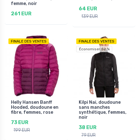
femme, noir
64 EUR
261 EUR
139 EUR
FINALE DES VENTES
FINALE DES VENTES
Économiser 52 %
Helly Hansen Banff
Kilpi Nai, doudoune
Hooded, doudoune en
sans manches
fibre, femmes, rose
synthétique, femmes,
noir
73 EUR
38 EUR
199 EUR
79 EUR