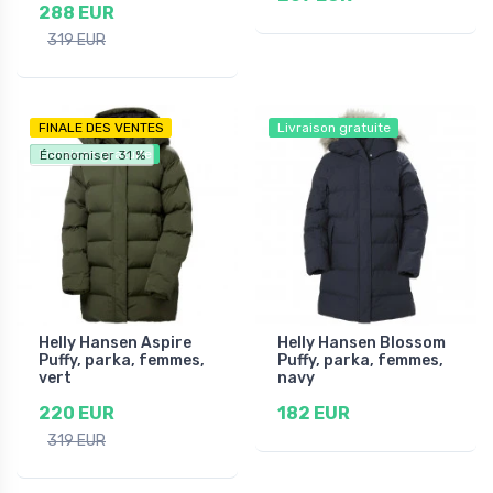
288 EUR
319 EUR
FINALE DES VENTES
Livraison gratuite
Livraison gratuite
Économiser 31 %
Helly Hansen Aspire
Helly Hansen Blossom
Puffy, parka, femmes,
Puffy, parka, femmes,
vert
navy
220 EUR
182 EUR
319 EUR