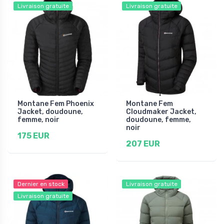
Livraison gratuite
Livraison gratuite
Montane Fem Phoenix
Montane Fem
Jacket, doudoune,
Cloudmaker Jacket,
femme, noir
doudoune, femme,
noir
175 EUR
207 EUR
Dernier en stock
Livraison gratuite
Livraison gratuite