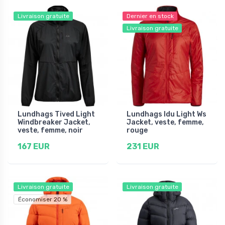
Livraison gratuite
Dernier en stock
Livraison gratuite
Lundhags Tived Light
Lundhags Idu Light Ws
Windbreaker Jacket,
Jacket, veste, femme,
veste, femme, noir
rouge
167 EUR
231 EUR
Livraison gratuite
Livraison gratuite
Économiser 20 %