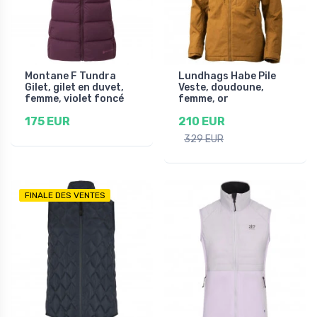
Montane F Tundra
Lundhags Habe Pile
Gilet, gilet en duvet,
Veste, doudoune,
femme, violet foncé
femme, or
175 EUR
210 EUR
329 EUR
FINALE DES VENTES