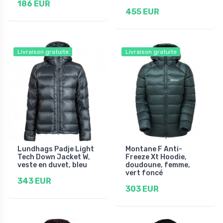
186 EUR
455 EUR
Livraison gratuite
Livraison gratuite
Lundhags Padje Light
Montane F Anti-
Tech Down Jacket W,
Freeze Xt Hoodie,
veste en duvet, bleu
doudoune, femme,
vert foncé
343 EUR
303 EUR