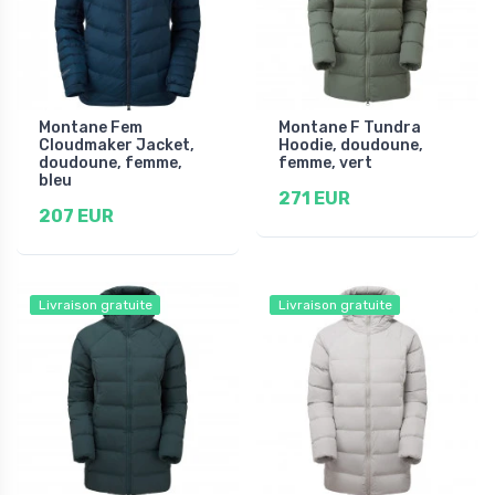
Montane Fem
Montane F Tundra
Cloudmaker Jacket,
Hoodie, doudoune,
doudoune, femme,
femme, vert
bleu
271 EUR
207 EUR
Livraison gratuite
Livraison gratuite