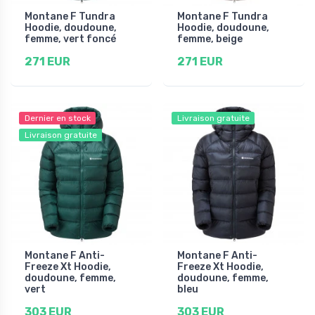
Montane F Tundra
Montane F Tundra
Hoodie, doudoune,
Hoodie, doudoune,
femme, vert foncé
femme, beige
271 EUR
271 EUR
Dernier en stock
Livraison gratuite
Livraison gratuite
Montane F Anti-
Montane F Anti-
Freeze Xt Hoodie,
Freeze Xt Hoodie,
doudoune, femme,
doudoune, femme,
vert
bleu
303 EUR
303 EUR