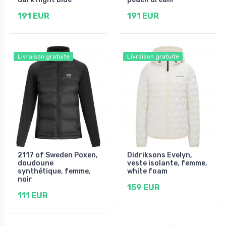
191 EUR
191 EUR
Livraison gratuite
Livraison gratuite
2117 of Sweden Poxen,
Didriksons Evelyn,
doudoune
veste isolante, femme,
synthétique, femme,
white foam
noir
159 EUR
111 EUR