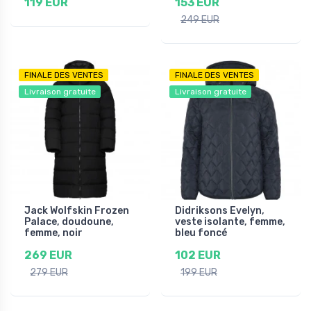
119 EUR
153 EUR
249 EUR
FINALE DES VENTES
FINALE DES VENTES
Livraison gratuite
Livraison gratuite
Jack Wolfskin Frozen
Didriksons Evelyn,
Palace, doudoune,
veste isolante, femme,
femme, noir
bleu foncé
269 EUR
102 EUR
279 EUR
199 EUR