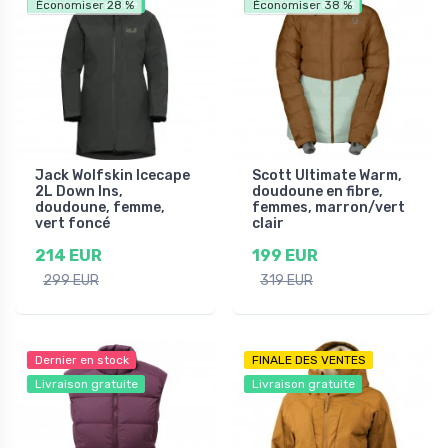
Livraison gratuite
Livraison gratuite
Économiser 28 %
Économiser 38 %
Jack Wolfskin Icecape
Scott Ultimate Warm,
2L Down Ins,
doudoune en fibre,
doudoune, femme,
femmes, marron/vert
vert foncé
clair
214 EUR
199 EUR
299 EUR
319 EUR
Dernier en stock
FINALE DES VENTES
Livraison gratuite
Livraison gratuite