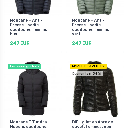
Montane F Anti-
Montane F Anti-
Freeze Hoodie,
Freeze Hoodie,
doudoune, femme,
doudoune, femme,
bleu
vert
247 EUR
247 EUR
Livraison gratuite
FINALE DES VENTES
Économiser 54 %
Montane F Tundra
DIEL gilet en fibre de
Hoodie, doudoune,
duvet, femmes, noir