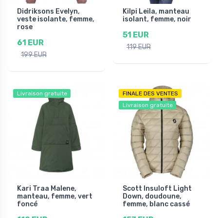
Didriksons Evelyn,
Kilpi Leila, manteau
veste isolante, femme,
isolant, femme, noir
rose
51 EUR
61 EUR
119 EUR
199 EUR
Livraison gratuite
FINALE DES VENTES
Livraison gratuite
Kari Traa Malene,
Scott Insuloft Light
manteau, femme, vert
Down, doudoune,
foncé
femme, blanc cassé