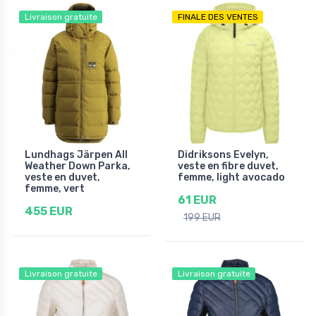
Livraison gratuite
FINALE DES VENTES
Lundhags Järpen All
Didriksons Evelyn,
Weather Down Parka,
veste en fibre duvet,
veste en duvet,
femme, light avocado
femme, vert
61 EUR
455 EUR
199 EUR
Livraison gratuite
Livraison gratuite