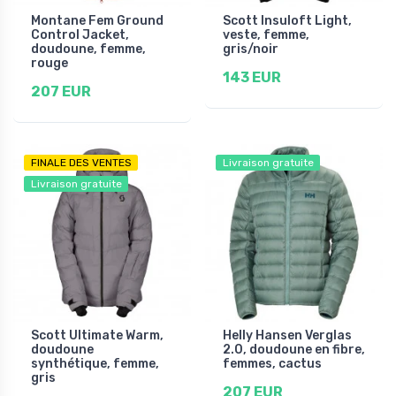
Montane Fem Ground
Scott Insuloft Light,
Control Jacket,
veste, femme,
doudoune, femme,
gris/noir
rouge
143 EUR
207 EUR
FINALE DES VENTES
Livraison gratuite
Livraison gratuite
Scott Ultimate Warm,
Helly Hansen Verglas
doudoune
2.0, doudoune en fibre,
synthétique, femme,
femmes, cactus
gris
207 EUR