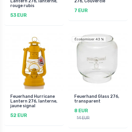
Lantern 276, lanterne,
276, Couvercle
rouge rubis
7 EUR
53 EUR
Économiser 43 %
Feuerhand Hurricane
Feuerhand Glass 276,
Lantern 276, lanterne,
transparent
jaune signal
8 EUR
52 EUR
14 EUR