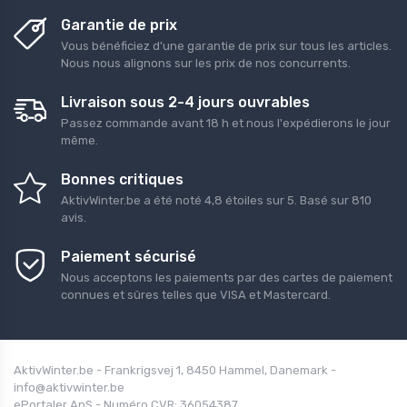
Garantie de prix
Vous bénéficiez d'une garantie de prix sur tous les articles.
Nous nous alignons sur les prix de nos concurrents.
Livraison sous 2-4 jours ouvrables
Passez commande avant 18 h et nous l'expédierons le jour
même.
Bonnes critiques
AktivWinter.be
a été noté
4,8
étoiles sur
5
. Basé sur
810
avis.
Paiement sécurisé
Nous acceptons les paiements par des cartes de paiement
connues et sûres telles que VISA et Mastercard.
AktivWinter.be - Frankrigsvej 1, 8450 Hammel, Danemark -
info@aktivwinter.be
ePortaler ApS - Numéro CVR: 36054387