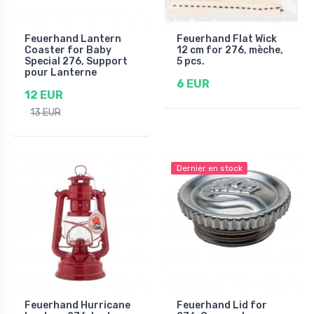
Feuerhand Lantern
Feuerhand Flat Wick
Coaster for Baby
12 cm for 276, mèche,
Special 276, Support
5 pcs.
pour Lanterne
6 EUR
12 EUR
13 EUR
Dernier en stock
Feuerhand Hurricane
Feuerhand Lid for