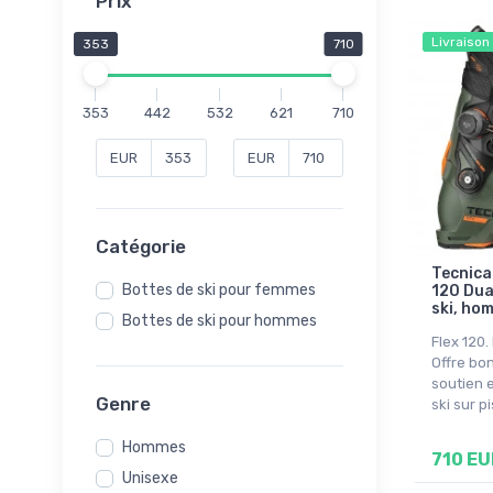
Prix
Livraison
353
710
353
442
532
621
710
EUR
EUR
Catégorie
Tecnica
Bottes de ski pour femmes
120 Dua
ski, ho
Bottes de ski pour hommes
Flex 120
Offre bo
soutien e
Genre
ski sur pi
Hommes
710 EU
Unisexe