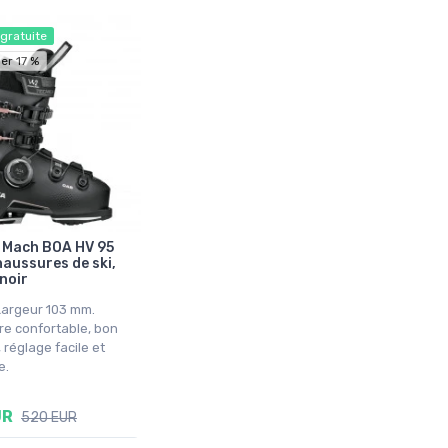
 gratuite
er 17 %
 Mach BOA HV 95
haussures de ski,
noir
 Largeur 103 mm.
e confortable, bon
 réglage facile et
e.
UR
520 EUR