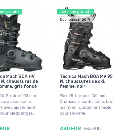
son gratuite
Livraison gratuite
Économiser 20 %
ica Mach BOA HV
Tecnica Mach BOA MV 95
W, chaussures de
W, chaussures de ski,
homme, gris foncé
femme, noir
100. Bredde: 103 mm.
Flex 95. Largeur 100 mm.
sure axée sur le
Chaussure confortable, bon
rt avec ajustement
maintien, ajustement facile
 pour pieds larges.
pour ski varié.
 EUR
430 EUR
535 EUR