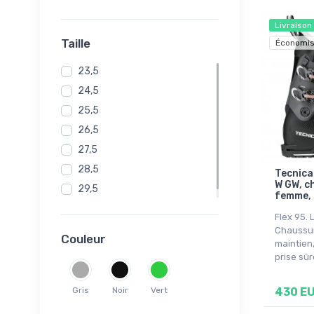
Livraison
Taille
Économis
23,5
24,5
25,5
26,5
27,5
28,5
Tecnica
W GW, c
29,5
femme, 
30,5
Flex 95.
Chaussur
Couleur
maintien,
prise sûr
Gris
Noir
Vert
430 E