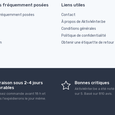
s fréquemment posées
Liens utiles
fréquemment posées
Contact
À propos de AktivWinter.be
Conditions générales
Politique de confidentialité
n
Obtenir une étiquette de retour
raison sous 2-4 jours
Bonnes critiques
vrables
AktivWinter.be
a été not
sez commande avant 18 h et
sur
5
. Basé sur
810
avis.
s l'expédierons le jour même.