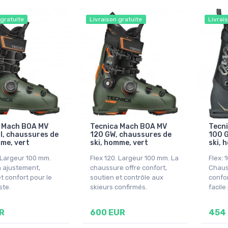
 gratuite
Livraison gratuite
Livrai
 Mach BOA MV
Tecnica Mach BOA MV
Tecn
l, chaussures de
120 GW, chaussures de
100 G
mme, vert
ski, homme, vert
ski, 
. Largeur 100 mm.
Flex 120. Largeur 100 mm. La
Flex: 
n ajustement,
chaussure offre confort,
Chaus
t confort pour le
soutien et contrôle aux
confo
ste.
skieurs confirmés.
facile
R
600 EUR
454