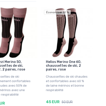
Économiser 10 %
zi Merino 50,
Helios Merino One 60,
settes de ski,
chaussettes de ski, 2
r, 2 paires, rose
paires, rose
settes de ski
Chaussettes de ski chaudes
mement confortables
et confortables avec 60 %
audes avec 50% de
de laine mérinos et bonne
 mérinos avec une
respirabilité
respirabilité
45 EUR
50 EUR
EUR