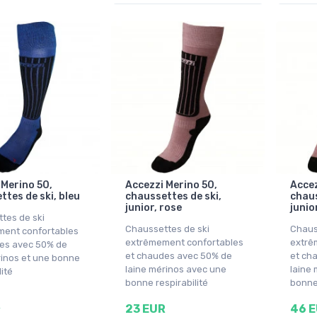
 Merino 50,
Accezzi Merino 50,
Accez
ttes de ski, bleu
chaussettes de ski,
chaus
junior, rose
junio
tes de ski
Chaussettes de ski
Chaus
ent confortables
extrêmement confortables
extrê
es avec 50% de
et chaudes avec 50% de
et ch
rinos et une bonne
laine mérinos avec une
laine
lité
bonne respirabilité
bonne 
R
23 EUR
46 