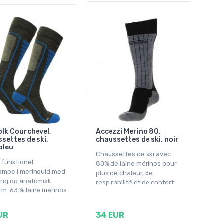
lk Courchevel,
Accezzi Merino 80,
settes de ski,
chaussettes de ski, noir
bleu
Chaussettes de ski avec
 funktionel
80% de laine mérinos pour
rømpe i merinould med
plus de chaleur, de
ring og anatomisk
respirabilité et de confort
m. 63 % laine mérinos
UR
34 EUR