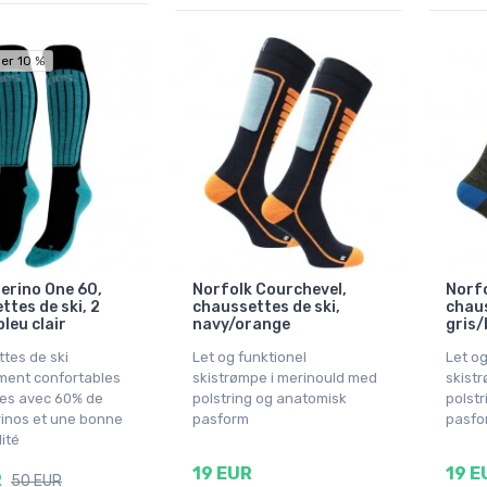
er 10 %
Merino One 60,
Norfolk Courchevel,
Norfo
ttes de ski, 2
chaussettes de ski,
chaus
bleu clair
navy/orange
gris/
tes de ski
Let og funktionel
Let og
ent confortables
skistrømpe i merinould med
skist
es avec 60% de
polstring og anatomisk
polst
rinos et une bonne
pasform
pasfor
lité
19 EUR
19 E
R
50 EUR