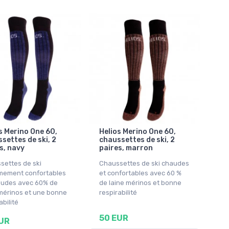
s Merino One 60,
Helios Merino One 60,
settes de ski, 2
chaussettes de ski, 2
s, navy
paires, marron
settes de ski
Chaussettes de ski chaudes
mement confortables
et confortables avec 60 %
audes avec 60% de
de laine mérinos et bonne
 mérinos et une bonne
respirabilité
abilité
50 EUR
UR