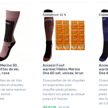
Économiser 22 %
Économiser 22 %
Écono
Écono
 Merino 50,
Accezzi Foot
Accez
ttes de ski,
warmer/Helios Merino
warm
 rose
One 60 set, unisex, brun
One 6
tes de ski très
Chaussettes de ski chaudes
Chaus
bles et chaudes
et respirantes avec
couvr
 de laine mérinos
chauffe-pieds jetables.
respir
e bonne
Gardent vos pieds au chaud
pieds
lité
jusqu'à 5 heures.
des h
de 5 
R
35 EUR
45 EUR