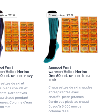
miser 22 %
miser 22 %
Économiser 22 %
Économiser 22 %
zi Foot
Accezzi Foot
er/Helios Merino
warmer/Helios Merino
0 set, unisex, navy
One 60 set, unisex, bleu
clair
settes de ski et
Chaussettes de ski chaudes
e-pieds chauds et
et respirantes avec
ants. Gardent vos
chauffe-pieds jetables.
 au chaud pendant
Garde vos pieds au chaud.
eures. Colonne d'eau
Jusqu'à 5 000 mm de
000 mm.
colonne d'eau.