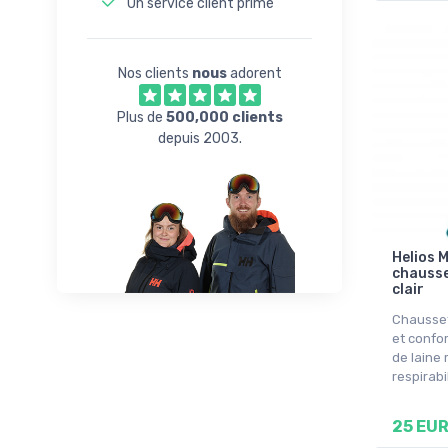
Un service client primé
Nos clients
nous
adorent
Plus de
500,000 clients
depuis 2003.
Helios 
chausse
clair
Chausset
et confo
de laine
respirabi
25 EU