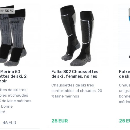
er 30 %
 Merino 50
Falke SK2 Chaussettes
Falke
ttes de ski, 2
de ski , femmes, noires
de sk
noir
Chaussettes de ski très
Chauss
tes de ski très
confortables et chaudes. 20
un gr
bles et chaudes
% laine mérinos
bonne 
 de laine mérinos
mérin
e bonne
lité
25 EUR
25 E
R
46 EUR