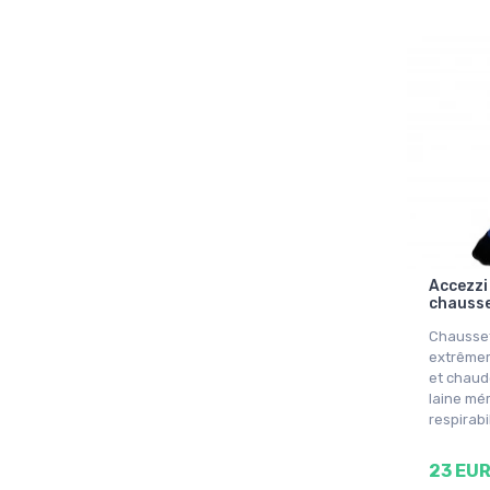
Accezzi
chausse
Chausset
extrêmem
et chaud
laine mé
respirabi
23 EU