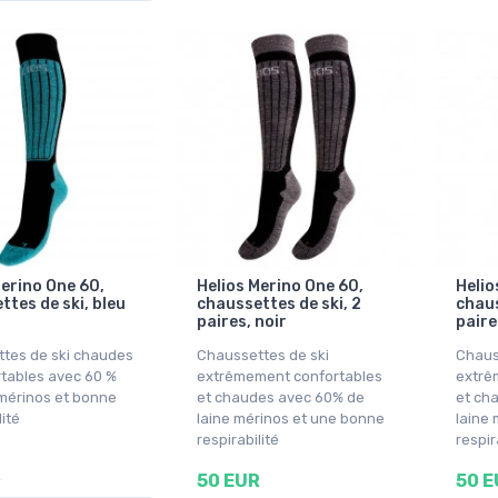
Merino One 60,
Helios Merino One 60,
Helio
ttes de ski, bleu
chaussettes de ski, 2
chaus
paires, noir
paire
tes de ski chaudes
Chaussettes de ski
Chaus
rtables avec 60 %
extrêmement confortables
extrê
 mérinos et bonne
et chaudes avec 60% de
et ch
lité
laine mérinos et une bonne
laine
respirabilité
respir
R
50 EUR
50 E