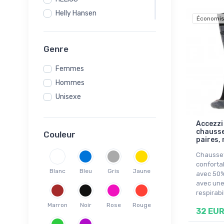
Helly Hansen
Économis
Kari Traa
Lenz
Genre
Lundhags
Femmes
Norfolk
Hommes
Ortovox
Unisexe
POC
Salomon
Accezzi
Sealskinz
chausse
Couleur
Swix
paires, 
Ulvang
Chausset
conforta
Blanc
Bleu
Gris
Jaune
avec 50%
avec un
respirabi
Marron
Noir
Rose
Rouge
32 EU