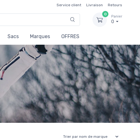
Service client
Livraison
Retours
0
Panier
0
Sacs
Marques
OFFRES