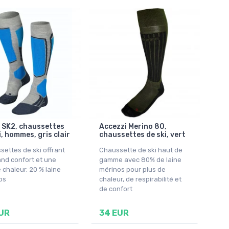
 SK2, chaussettes
Accezzi Merino 80,
i, hommes, gris clair
chaussettes de ski, vert
ettes de ski offrant
Chaussette de ski haut de
and confort et une
gamme avec 80% de laine
chaleur. 20 % laine
mérinos pour plus de
os
chaleur, de respirabilité et
de confort
UR
34 EUR