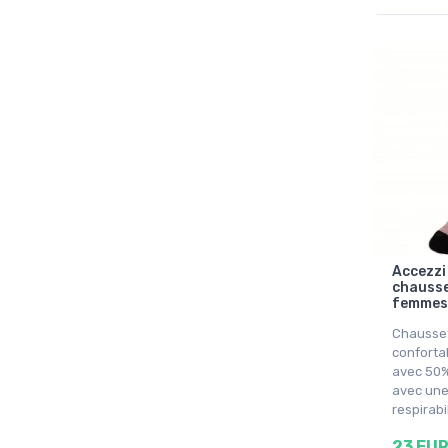
Accezzi
chausse
femmes,
Chausset
conforta
avec 50%
avec un
respirabi
23 EU