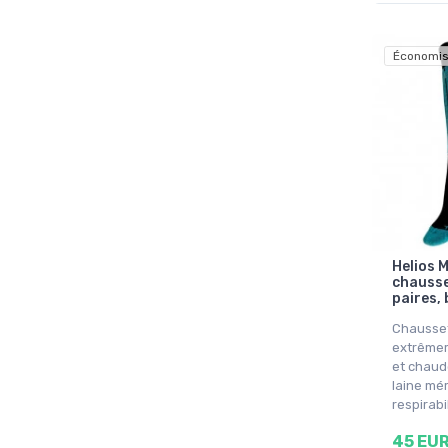
Économis
Helios 
chausse
paires, 
Chausset
extrêmem
et chaud
laine mé
respirabi
45 EU