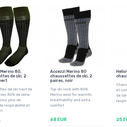
 Merino 80,
Accezzi Merino 80
Helio
ttes de ski, 2
chaussettes de ski, 2
chaus
vert
paires, noir
Chaus
tes de ski haut de
Top ski sock with 80%
et co
ec 80% de laine
Merino wool for warmth,
de la
pour plus de
breathability and extra
respir
de respirabilité et
comfort
rt
68 EUR
25 E
R