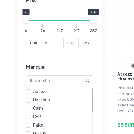
Prix
6
287
6
76
147
217
287
EUR
EUR
Marque
Accezzi
chausset
Chausset
Accezzi
conforta
avec 50%
Bootdoc
avec un
Cairn
respirabi
CEP
23 EU
Falke
HELIOS