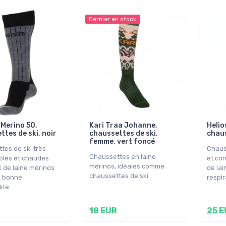
Dernier en stock
 Merino 50,
Kari Traa Johanne,
Helio
tes de ski, noir
chaussettes de ski,
chaus
femme, vert foncé
tes de ski très
Chaus
Chaussettes en laine
bles et chaudes
et co
mérinos, idéales comme
 de laine mérinos
de la
chaussettes de ski
e bonne
respir
lité
R
18 EUR
25 E