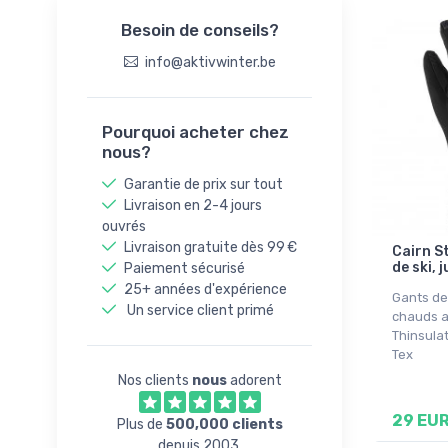
5 Yr
Besoin de conseils?
8-10Y
2
info@aktivwinter.be
4,5
5,5
Pourquoi acheter chez
6,5
nous?
128
Garantie de prix sur tout
140
Livraison en 2-4 jours
152
ouvrés
Livraison gratuite dès 99 €
Cairn S
164
de ski, j
Paiement sécurisé
3
25+ années d'expérience
Gants de
4
Un service client primé
chauds a
Thinsula
4/6
Tex
5
Nos clients
nous
adorent
6
29 EU
7
Plus de
500,000 clients
depuis 2003.