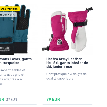
E DES VENTES
miser 49 %
ksons Lovas, gants,
Hestra Army Leather
r, turquoise
Heli Ski, gants lobster de
ski, junior, rose
 imperméables et
Gant pratique à 3 doigts de
ants avec grip et
qualité supérieure
rts adaptés aux
ts.
UR
79 EUR
37 EUR