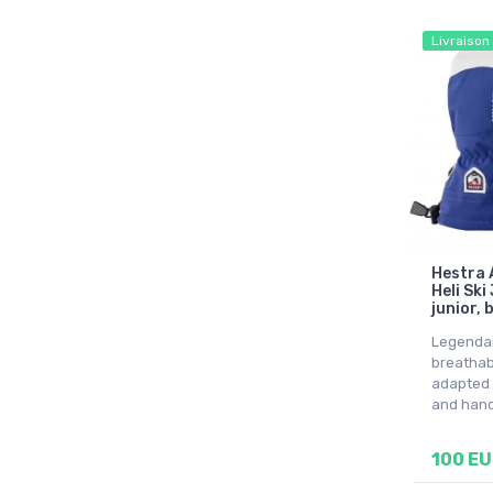
Livraison
Hestra 
Heli Ski
junior, 
Legendar
breathab
adapted 
and han
100 E