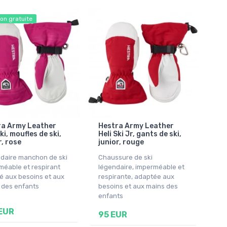
son gratuite
ra Army Leather
Hestra Army Leather
ki, moufles de ski,
Heli Ski Jr, gants de ski,
r, rose
junior, rouge
daire manchon de ski
Chaussure de ski
méable et respirant
légendaire, imperméable et
é aux besoins et aux
respirante, adaptée aux
 des enfants
besoins et aux mains des
enfants
EUR
95 EUR