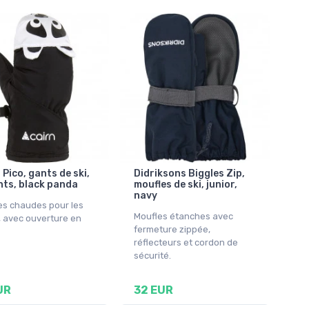
 Pico, gants de ski,
Didriksons Biggles Zip,
ts, black panda
moufles de ski, junior,
navy
es chaudes pour les
Moufles étanches avec
, avec ouverture en
fermeture zippée,
réflecteurs et cordon de
sécurité.
UR
32 EUR