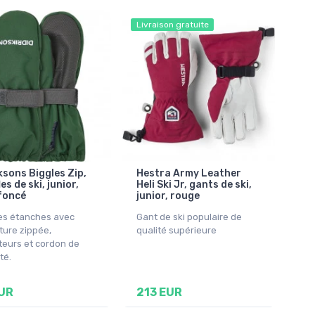
Livraison gratuite
ksons Biggles Zip,
Hestra Army Leather
es de ski, junior,
Heli Ski Jr, gants de ski,
foncé
junior, rouge
es étanches avec
Gant de ski populaire de
ture zippée,
qualité supérieure
teurs et cordon de
té.
UR
213 EUR