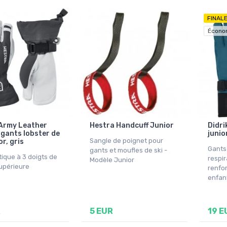
FINAL
Écono
Army Leather
Hestra Handcuff Junior
Didri
, gants lobster de
junio
Sangle de poignet pour
or, gris
Gants
gants et moufles de ski -
tique à 3 doigts de
respir
Modèle Junior
supérieure
renfo
enfan
R
5 EUR
19 E