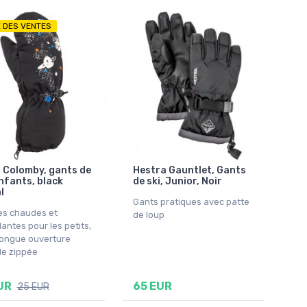
E DES VENTES
 Colomby, gants de
Hestra Gauntlet, Gants
enfants, black
de ski, Junior, Noir
l
Gants pratiques avec patte
es chaudes et
de loup
antes pour les petits,
longue ouverture
le zippée
UR
65 EUR
25 EUR