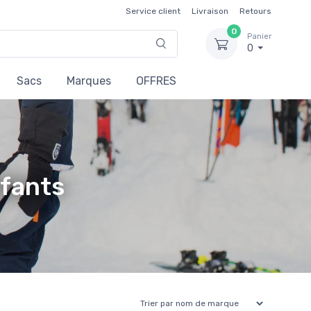
Service client
Livraison
Retours
0
Panier
0
Sacs
Marques
OFFRES
nfants