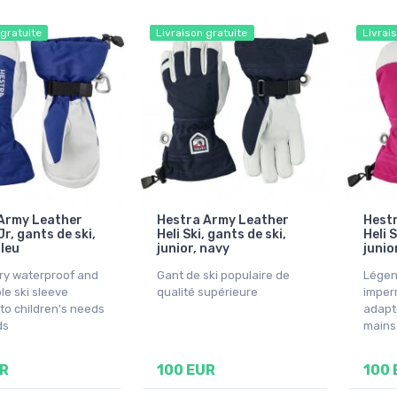
 gratuite
Livraison gratuite
Livrai
Army Leather
Hestra Army Leather
Hest
 Jr, gants de ski,
Heli Ski, gants de ski,
Heli S
bleu
junior, navy
junio
y waterproof and
Gant de ski populaire de
Légen
le ski sleeve
qualité supérieure
imper
to children's needs
adapt
ds
mains
UR
100 EUR
100 