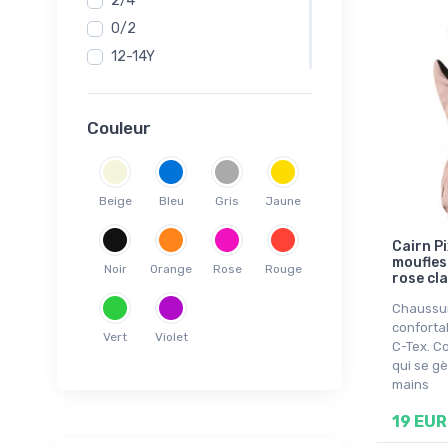
2/4
0/2
12-14Y
6/8
1 Yr
Couleur
16 Yr
10-12Y
12 Yr
Beige
Bleu
Gris
Jaune
14 Yr
Cairn Pi
8 Yr
moufles 
Noir
Orange
Rose
Rouge
rose cla
2 Yr
2-4Y
Chaussur
confort
6 Yr
Vert
Violet
C-Tex. C
4-6Y
qui se gè
mains
3 Yr
4 Yr
19 EUR