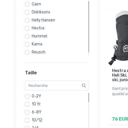
Cairn
Didriksons
Helly Hansen
Hestra
Hummel
Kama
Reusch
Vaude
Hestra 
Taille
Heli Ski
ski, juni
Gant pra
qualité 
0-2Y
10 Yr
6-8Y
76 EU
10/12