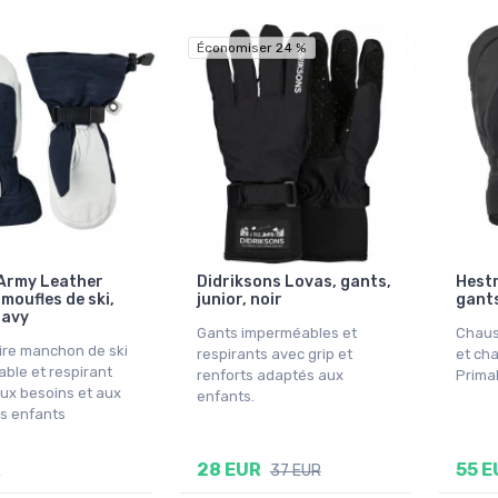
Économiser 24 %
Army Leather
Didriksons Lovas, gants,
Hestr
, moufles de ski,
junior, noir
gants
navy
Gants imperméables et
Chaus
re manchon de ski
respirants avec grip et
et cha
ble et respirant
renforts adaptés aux
Primal
ux besoins et aux
enfants.
s enfants
R
28 EUR
55 E
37 EUR