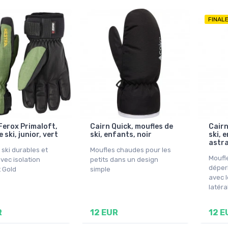
FINAL
Ferox Primaloft,
Cairn Quick, moufles de
Cairn
 ski, junior, vert
ski, enfants, noir
ski, 
astra
 ski durables et
Moufles chaudes pour les
Moufl
vec isolation
petits dans un design
déperl
t Gold
simple
avec 
latéra
R
12 EUR
12 E