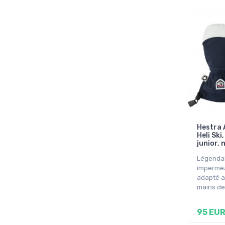
Hestra 
Heli Ski
junior, 
Légendai
imperméa
adapté a
mains de
95 EU