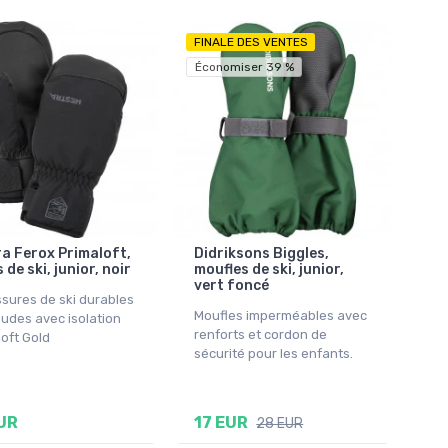
FINALE DES VENTES
Économiser 39 %
a Ferox Primaloft,
Didriksons Biggles,
 de ski, junior, noir
moufles de ski, junior,
vert foncé
sures de ski durables
Moufles imperméables avec
udes avec isolation
renforts et cordon de
oft Gold
sécurité pour les enfants.
UR
17 EUR
28 EUR