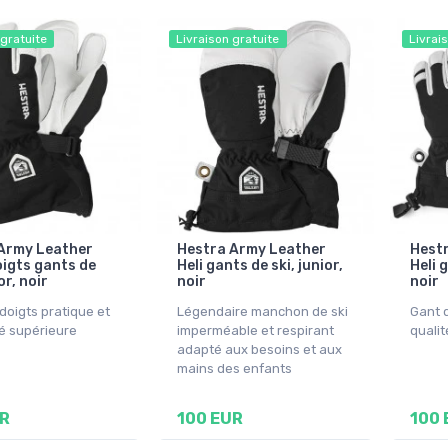
 gratuite
Livraison gratuite
Livrai
Army Leather
Hestra Army Leather
Hest
oigts gants de
Heli gants de ski, junior,
Heli g
or, noir
noir
noir
doigts pratique et
Légendaire manchon de ski
Gant d
té supérieure
imperméable et respirant
qualit
adapté aux besoins et aux
mains des enfants
UR
100 EUR
100 