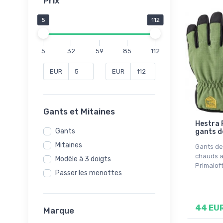
Prix
5
112
5
32
59
85
112
EUR
EUR
Gants et Mitaines
Hestra 
Gants
gants de
Mitaines
Gants de
chauds a
Modèle à 3 doigts
Primalof
Passer les menottes
44 EU
Marque