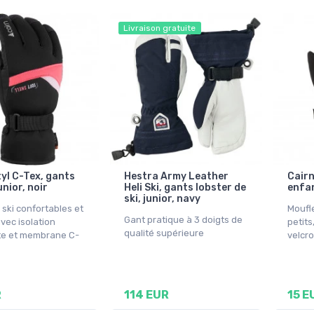
Livraison gratuite
tyl C-Tex, gants
Hestra Army Leather
Cairn
unior, noir
Heli Ski, gants lobster de
enfan
ski, junior, navy
 ski confortables et
Moufl
Gant pratique à 3 doigts de
vec isolation
petits
qualité supérieure
te et membrane C-
velcro
R
114 EUR
15 E