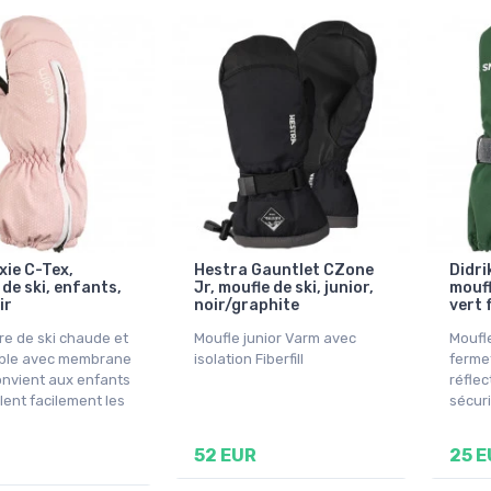
xie C-Tex,
Hestra Gauntlet CZone
Didri
de ski, enfants,
Jr, moufle de ski, junior,
moufl
ir
noir/graphite
vert 
e de ski chaude et
Moufle junior Varm avec
Moufl
able avec membrane
isolation Fiberfill
ferme
onvient aux enfants
réflec
lent facilement les
sécuri
52 EUR
25 E