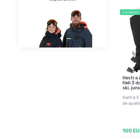
8
8/10
Livraison
XS
Onesize
Hestra 
Heli 3 d
ski, juni
Gant à 3 
de quali
100 E