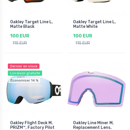
Oakley Target Line L,
Oakley Target Line L,
Matte Black
Matte White
100 EUR
100 EUR
115 EUR
115 EUR
Dernier en stock
Livraison gratuite
Économiser 14 %
Oakley Flight Deck M,
Oakley Line Miner M,
PRIZM™, Factory Pilot
Replacement Lens,