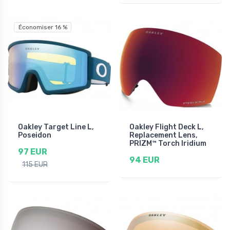
Économiser 16 %
Oakley Target Line L,
Oakley Flight Deck L,
Poseidon
Replacement Lens,
PRIZM™ Torch Iridium
97 EUR
94 EUR
115 EUR