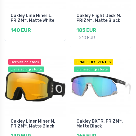
Oakley Line Miner L,
Oakley Flight Deck M,
PRIZM™, Matte White
PRIZM™, Matte Black
140 EUR
185 EUR
210 EUR
Dernier en stock
FINALE DES VENTES
Livraison gratuite
Livraison gratuite
Oakley Liner Miner M,
Oakley BXTR, PRIZM™,
PRIZM™, Matte Black
Matte Black
140 EUR
165 EUR