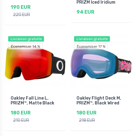
PRIZM Iced Iridium
190 EUR
94 EUR
220 EUR
Livraison gratuite
Livraison gratuite
Économiser 14 %
Économiser 17 %
Oakley Fall Line L,
Oakley Flight Deck M,
PRIZM™, Matte Black
PRIZM™, Black Wired
180 EUR
180 EUR
210 EUR
218 EUR