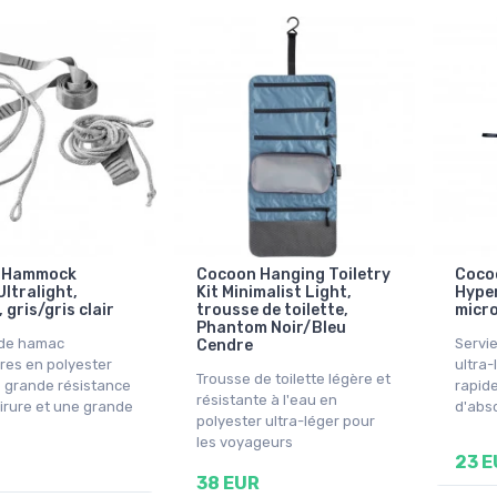
 Hammock
Cocoon Hanging Toiletry
Cocoo
ltralight,
Kit Minimalist Light,
Hyper
 gris/gris clair
trousse de toilette,
micro
Phantom Noir/Bleu
 de hamac
Servie
Cendre
ères en polyester
ultra-
Trousse de toilette légère et
 grande résistance
rapid
résistante à l'eau en
hirure et une grande
d'abs
polyester ultra-léger pour
les voyageurs
23 E
38 EUR