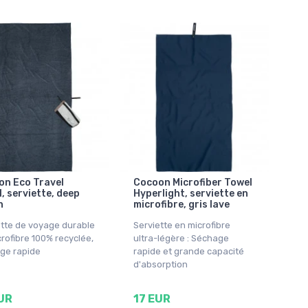
on Eco Travel
Cocoon Microfiber Towel
, serviette, deep
Hyperlight, serviette en
n
microfibre, gris lave
ette de voyage durable
Serviette en microfibre
rofibre 100% recyclée,
ultra-légère : Séchage
ge rapide
rapide et grande capacité
d'absorption
UR
17 EUR