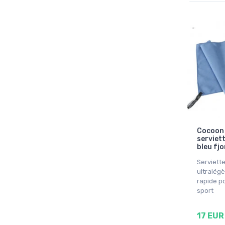
Cocoon 
serviett
bleu fjo
Serviette
ultralég
rapide po
sport
17 EUR