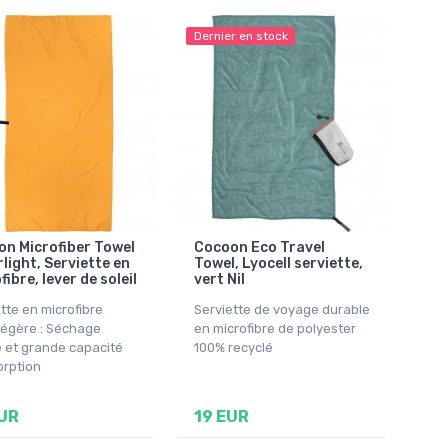
Dernier en stock
n Microfiber Towel
Cocoon Eco Travel
light, Serviette en
Towel, Lyocell serviette,
fibre, lever de soleil
vert Nil
tte en microfibre
Serviette de voyage durable
légère : Séchage
en microfibre de polyester
e et grande capacité
100% recyclé
orption
UR
19 EUR