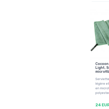
Cocoon 
Light, S
microfi
Serviett
légère e
en micro
polyeste
24 EU