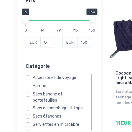
Prix
8
150
8
44
79
115
150
EUR
EUR
Catégorie
Cocoon 
Accessoires de voyage
Light, s
microfi
Hamac
Serviette
Sacs banane et
séchage 
portefeuilles
pour les
Sacs de couchage et tapis
Sacs étanches
11 EUR
Serviettes en microfibre