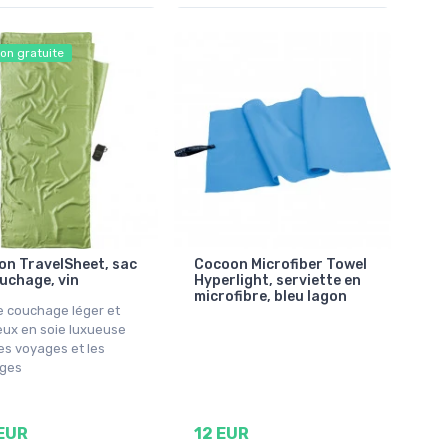
son gratuite
n TravelSheet, sac
Cocoon Microfiber Towel
uchage, vin
Hyperlight, serviette en
microfibre, bleu lagon
e couchage léger et
eux en soie luxueuse
es voyages et les
ges
EUR
12 EUR