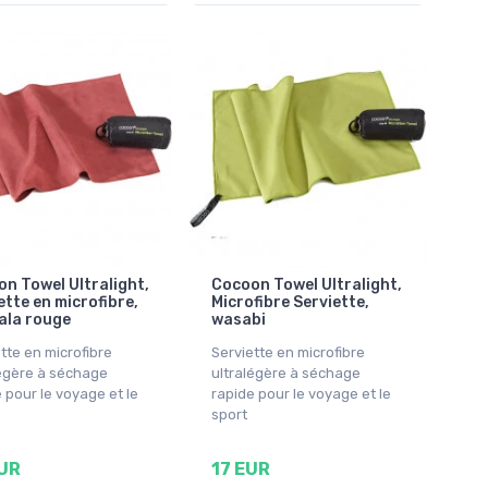
n Towel Ultralight,
Cocoon Towel Ultralight,
ette en microfibre,
Microfibre Serviette,
ala rouge
wasabi
tte en microfibre
Serviette en microfibre
légère à séchage
ultralégère à séchage
 pour le voyage et le
rapide pour le voyage et le
sport
UR
17 EUR