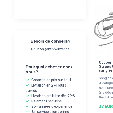
Trousses de toilette
Besoin de conseils?
info@aktivwinter.be
Cocoon
Pourquoi acheter chez
Straps U
sangles,
nous?
Sangles
Garantie de prix sur tout
ultralég
Livraison en 2-4 jours
avec une
ouvrés
à la déc
Livraison gratuite dès 99 €
flexibilité
Paiement sécurisé
37 EUR
25+ années d'expérience
Un service client primé