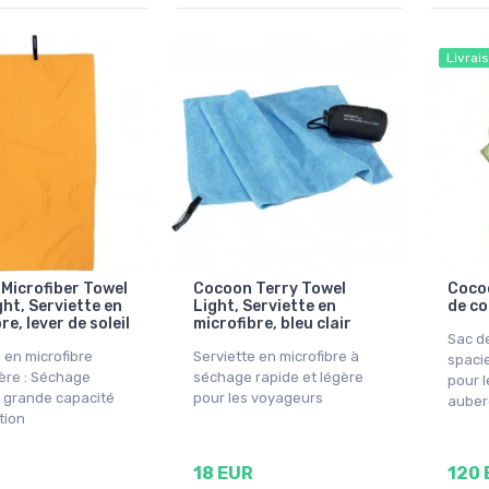
Livrai
Microfiber Towel
Cocoon Terry Towel
Cocoo
ht, Serviette en
Light, Serviette en
de co
re, lever de soleil
microfibre, bleu clair
Sac d
 en microfibre
Serviette en microfibre à
spaci
gère : Séchage
séchage rapide et légère
pour l
t grande capacité
pour les voyageurs
auber
tion
18 EUR
120 