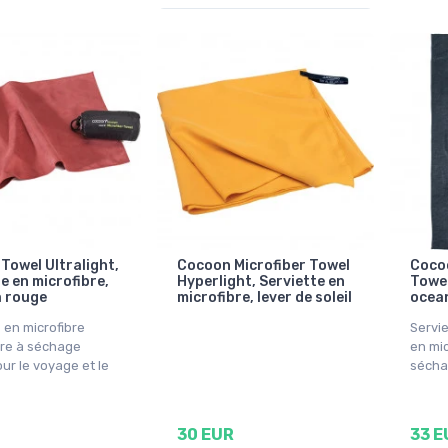
Towel Ultralight,
Cocoon Microfiber Towel
Coco
e en microfibre,
Hyperlight, Serviette en
Towel
 rouge
microfibre, lever de soleil
ocea
 en microfibre
Servi
ère à séchage
en mic
ur le voyage et le
sécha
30 EUR
33 E