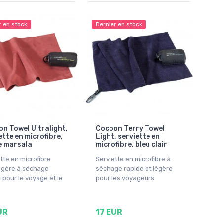
r en stock
Dernier en stock
n Towel Ultralight,
Cocoon Terry Towel
ette en microfibre,
Light, serviette en
e marsala
microfibre, bleu clair
tte en microfibre
Serviette en microfibre à
légère à séchage
séchage rapide et légère
 pour le voyage et le
pour les voyageurs
UR
17 EUR