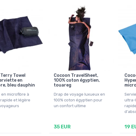
Terry Towel
Cocoon TravelSheet,
Cocoo
erviette en
100% coton égyptien,
Hyper
bre, bleu dauphin
touareg
micro
 en microfibre à
Drap de voyage luxueux en
Servie
rapide et légère
100% coton égyptien pour
ultra-
 voyageurs
un confort ultime
rapid
d'abs
35 EUR
19 E