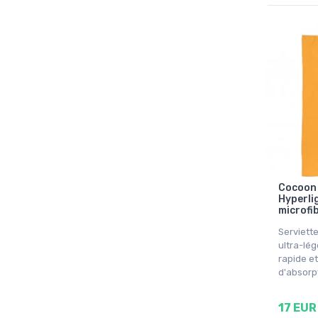
Cocoon 
Hyperlig
microfib
Serviette
ultra-lé
rapide e
d'absorp
17 EUR