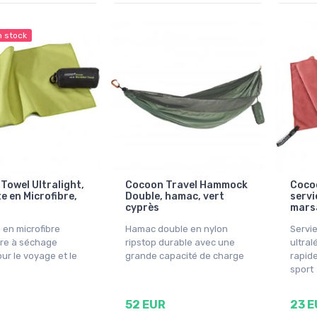
n stock
Towel Ultralight,
Cocoon Travel Hammock
Cocoo
e en Microfibre,
Double, hamac, vert
servi
cyprès
mars
 en microfibre
Hamac double en nylon
Servie
ère à séchage
ripstop durable avec une
ultra
ur le voyage et le
grande capacité de charge
rapide
sport
52 EUR
23 E