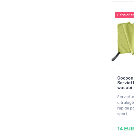
Dernier e
Cocoon 
Serviett
wasabi
Serviette
ultralég
rapide po
sport
14 EUR