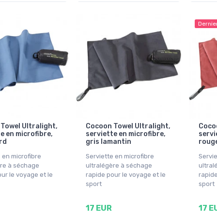
Dernie
Towel Ultralight,
Cocoon Towel Ultralight,
Cocoo
e en microfibre,
serviette en microfibre,
servi
rd
gris lamantin
roug
 en microfibre
Serviette en microfibre
Servie
ère à séchage
ultralégère à séchage
ultra
ur le voyage et le
rapide pour le voyage et le
rapide
sport
sport
17 EUR
17 E