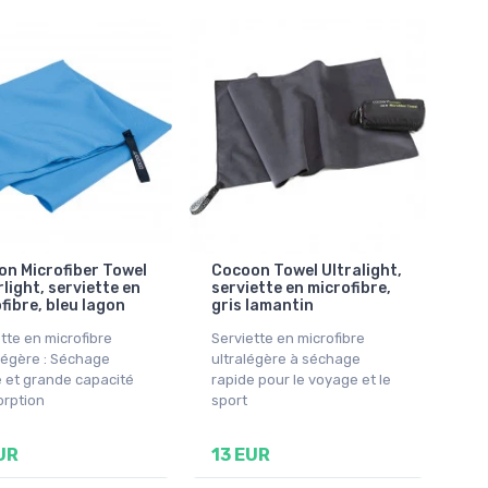
n Microfiber Towel
Cocoon Towel Ultralight,
light, serviette en
serviette en microfibre,
fibre, bleu lagon
gris lamantin
tte en microfibre
Serviette en microfibre
légère : Séchage
ultralégère à séchage
e et grande capacité
rapide pour le voyage et le
orption
sport
UR
13 EUR