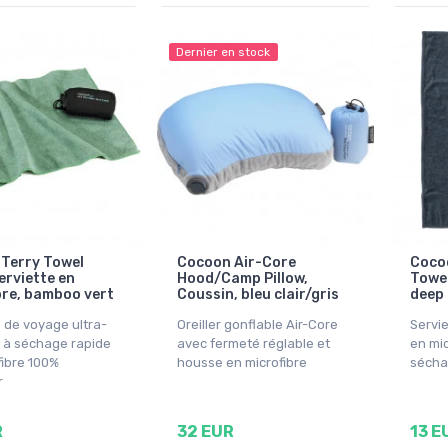
Dernier en stock
Terry Towel
Cocoon Air-Core
Coco
erviette en
Hood/Camp Pillow,
Towel
bre, bamboo vert
Coussin, bleu clair/gris
deep
e de voyage ultra-
Oreiller gonflable Air-Core
Servi
t à séchage rapide
avec fermeté réglable et
en mic
fibre 100%
housse en microfibre
sécha
r
R
32 EUR
13 E