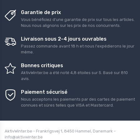
Garantie de prix
Vous bénéficiez d'une garantie de prix sur tous les articles.
Nous nous alignons sur les prix de nos concurrents.
Livraison sous 2-4 jours ouvrables
Passez commande avant 18 h et nous l'expédierons le jour
même.
Bonnes critiques
AktivWinter.be
a été noté
4,8
étoiles sur
5
. Basé sur
810
avis.
Paiement sécurisé
Nous acceptons les paiements par des cartes de paiement
connues et sûres telles que VISA et Mastercard.
AktivWinter.be - Frankrigsvej 1, 8450 Hammel, Danemark -
info@aktivwinter.be