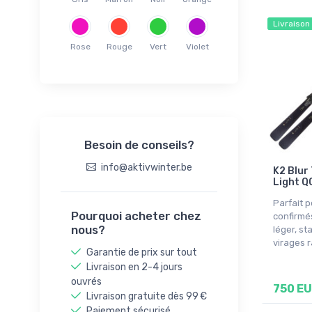
140
Livraison
144cm
145
Rose
Rouge
Vert
Violet
146cm
149cm
150
150cm
Besoin de conseils?
152
152cm
info@aktivwinter.be
K2 Blur
Light Q
153cm
154
Parfait p
Pourquoi acheter chez
confirmé
156cm
nous?
léger, st
157cm
virages r
Garantie de prix sur tout
158cm
Livraison en 2-4 jours
160cm
ouvrés
750 E
Livraison gratuite dès 99 €
162
Paiement sécurisé