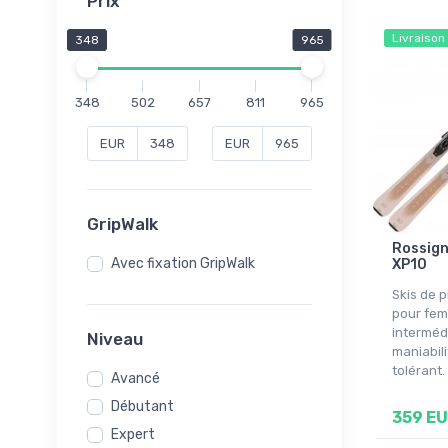
Prix
Livraison
348
965
348
502
657
811
965
EUR
EUR
GripWalk
Rossign
Avec fixation GripWalk
XP10
Skis de p
pour fem
interméd
Niveau
maniabili
tolérant.
Avancé
Débutant
359 E
Expert