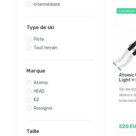
Intermédiaire
Livraison
Type de ski
Piste
Tout terrain
Marque
Atomic 
Light +
Atomic
Ski de pi
HEAD
skieurs 
K2
interméd
Rossignol
520 E
Taille