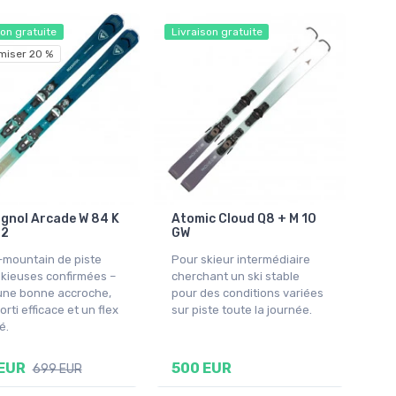
son gratuite
Livraison gratuite
miser 20 %
gnol Arcade W 84 K
Atomic Cloud Q8 + M 10
12
GW
l-mountain de piste
Pour skieur intermédiaire
skieuses confirmées –
cherchant un ski stable
une bonne accroche,
pour des conditions variées
rti efficace et un flex
sur piste toute la journée.
é.
EUR
500 EUR
699 EUR