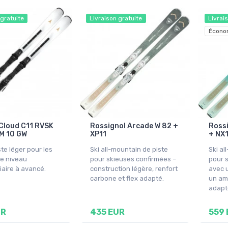
 gratuite
Livraison gratuite
Livrai
Écono
Cloud C11 RVSK
Rossignol Arcade W 82 +
Rossi
 M 10 GW
XP11
+ NX
ste léger pour les
Ski all-mountain de piste
Ski al
de niveau
pour skieuses confirmées –
pour 
iaire à avancé.
construction légère, renfort
avec 
carbone et flex adapté.
un amo
adapt
UR
435 EUR
559 