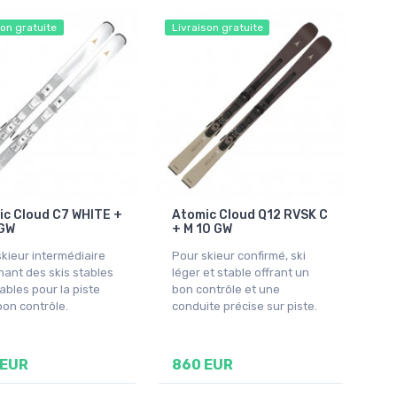
son gratuite
Livraison gratuite
c Cloud C7 WHITE +
Atomic Cloud Q12 RVSK C
 GW
+ M 10 GW
kieur intermédiaire
Pour skieur confirmé, ski
ant des skis stables
léger et stable offrant un
ables pour la piste
bon contrôle et une
on contrôle.
conduite précise sur piste.
 EUR
860 EUR