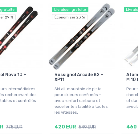
 gratuite
Livraison gratuite
Livrai
er 29 %
Économiser 23 %
ol Nova 10 +
Rossignol Arcade 82 +
Atomi
XP11
M 10
eurs intermédiaires
Ski all-mountain de piste
Pour s
és recherchant des
pour skieurs confirmés –
cherch
tables et contrôlés
avec renfort carbone et
et dur
.
excellente stabilité à toutes
avec b
les vitesses.
UR
420 EUR
460
775 EUR
549 EUR