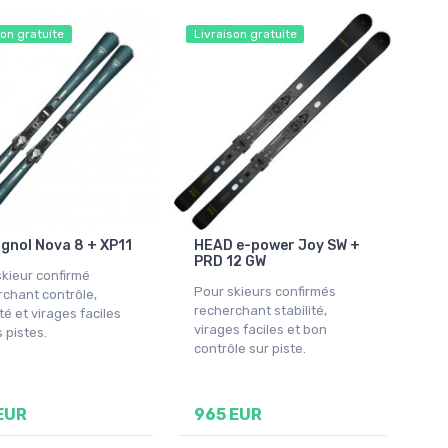
son gratuite
Livraison gratuite
gnol Nova 8 + XP11
HEAD e-power Joy SW +
PRD 12 GW
kieur confirmé
Pour skieurs confirmés
rchant contrôle,
recherchant stabilité,
ité et virages faciles
virages faciles et bon
s pistes.
contrôle sur piste.
EUR
965 EUR