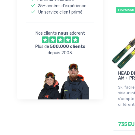
163
25+ années d'expérience
Livraison
163cm
Un service client primé
164
164cm
Nos clients
nous
adorent
166cm
167cm
Plus de
500,000 clients
depuis 2003.
168cm
169cm
170cm
HEAD Di
AM + PR
176cm
177cm
Ski facil
skieur in
184cm
s’adapte 
différent
735 E