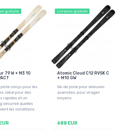
son gratuite
Livraison gratuite
ur 79 W + M3 10
Atomic Cloud C12 RVSK C
PACT
+ M10 GW
 piste conçu pour les
Ski de piste pour skieuses
s, idéal pour des
avancées, pour virages
s rapides et un
moyens
g sécurisé quelles
ient les conditions.
 EUR
688 EUR