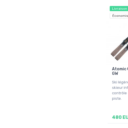
Livraison
Économis
Atomic 
GW
Ski légèr
skieur in
contrôle 
piste.
480 E