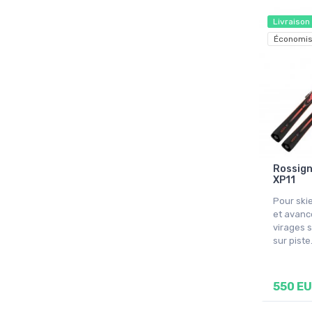
Livraison
Économis
Rossign
XP11
Pour ski
et avanc
virages s
sur piste
550 E