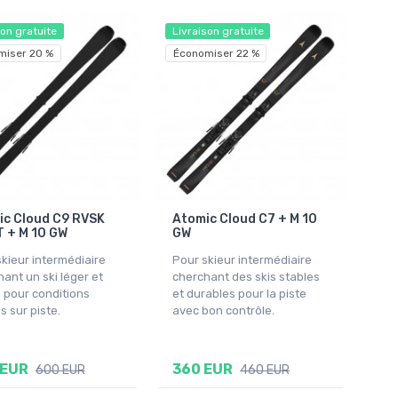
son gratuite
Livraison gratuite
miser 20 %
Économiser 22 %
ic Cloud C9 RVSK
Atomic Cloud C7 + M 10
 + M 10 GW
GW
kieur intermédiaire
Pour skieur intermédiaire
ant un ski léger et
cherchant des skis stables
 pour conditions
et durables pour la piste
s sur piste.
avec bon contrôle.
 EUR
360 EUR
600 EUR
460 EUR