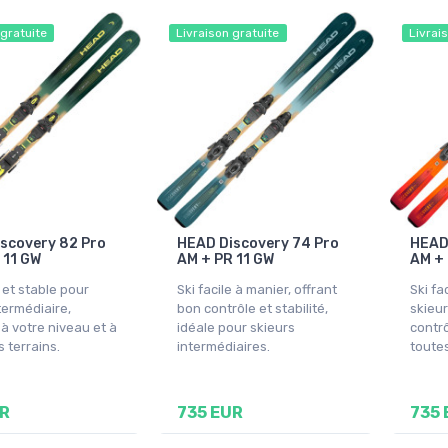
 gratuite
Livraison gratuite
Livrai
scovery 82 Pro
HEAD Discovery 74 Pro
HEAD
 11 GW
AM + PR 11 GW
AM + 
e et stable pour
Ski facile à manier, offrant
Ski fa
termédiaire,
bon contrôle et stabilité,
skieur
à votre niveau et à
idéale pour skieurs
contrô
s terrains.
intermédiaires.
toutes
UR
735 EUR
735 