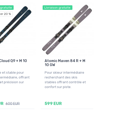
 gratuite
Livraison gratuite
er 20 %
Cloud Q9 + M 10
Atomic Maven 84 R + M
10 GW
e et stable pour
Pour skieur intermédiaire
termédiaire, offrant
recherchant des skis
et précision sur
stables offrant contrôle et
confort sur piste.
UR
599 EUR
600 EUR