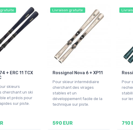
 gratuite
Livraison gratuite
Livrai
 74 + ERC 11 TCX
Rossignol Nova 6 + XP11
Rossi
C
Pour skieur intermédiaire
Pour s
our skieurs
cherchant des virages
reche
s cherchant un ski
stables et un
stabil
able et précis pour
développement facile de la
sur le
apides sur piste.
technique sur piste.
UR
590 EUR
710 