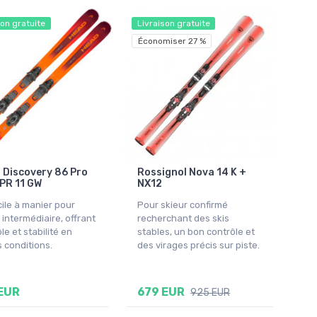
son gratuite
Livraison gratuite
Économiser 27 %
 Discovery 86 Pro
Rossignol Nova 14 K +
PR 11 GW
NX12
cile à manier pour
Pour skieur confirmé
 intermédiaire, offrant
recherchant des skis
le et stabilité en
stables, un bon contrôle et
 conditions.
des virages précis sur piste.
EUR
679 EUR
925 EUR