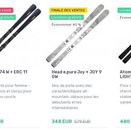
n stock
FINALE DES VENTES
Livrai
 gratuite
Livraison gratuite
Écono
Économiser 40 %
 74 W + ERC 11
Head e.pure Joy + JOY 9
Atom
GW
LIGHT
iste pour femme –
Skis de piste avec des
Pour s
écis et conçu pour
caractéristiques all-
cherch
es courts.
mountain, idéaux pour les
stable
débutants et les
variée
intermédiaires
UR
348 EUR
480
579 EUR