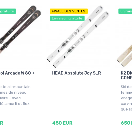
 gratuite
FINALE DES VENTES
Livrai
Livraison gratuite
ol Arcade W 80 +
HEAD Absolute Joy SLR
K2 Bl
COM
iste all-mountain
Ski de
mes de niveau
femme
iaire – avec
virage
té, amorti et flex
carvin
que so
UR
450 EUR
650