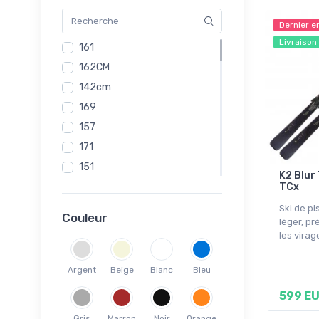
Dernier e
Livraison
161
162CM
142cm
169
157
171
151
K2 Blur
153
TCx
159
Ski de p
Couleur
léger, pr
166
les virag
143cm
148CM
Argent
Beige
Blanc
Bleu
147
599 E
143
Gris
Marron
Noir
Orange