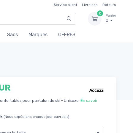
Service client
Livraison
Retours
0
Panier
0
Sacs
Marques
OFFRES
EUR
confortables pour pantalon de ski - Unisexe.
En savoir
ck
(Nous expédions chaque jour ouvrable)