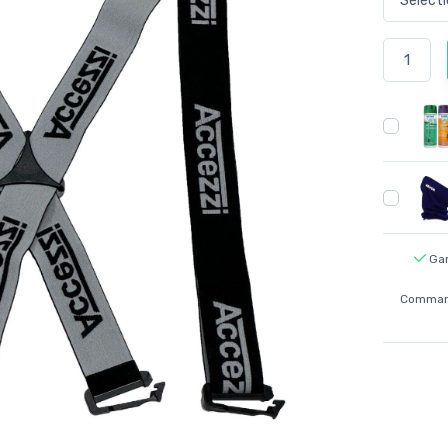
Gar
Command