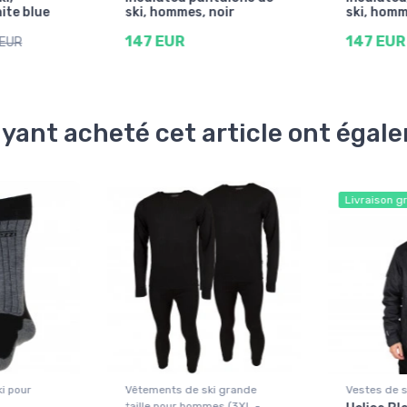
ite blue
ski, hommes, noir
ski, homm
147 EUR
147 EUR
 EUR
ayant acheté cet article ont éga
Livraison g
i pour
Vêtements de ski grande
Vestes de 
taille pour hommes (3XL -