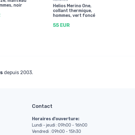
aze, manteau
ommes, noir
Helios Merino One,
Heli
collant thermique,
de c
R
hommes, vert foncé
19 
55 EUR
s
depuis 2003.
Contact
Horaires d'ouverture:
Lundi - jeudi : 09h00 - 16h00
Vendredi : 09h00 - 15h30