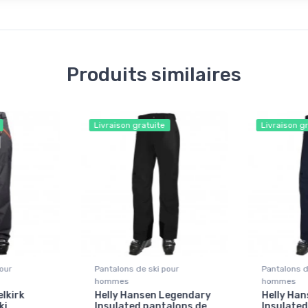
Produits similaires
Livraison gratuite
Livraison g
our
Pantalons de ski pour
Pantalons d
hommes
hommes
lkirk
Helly Hansen Legendary
Helly Ha
i,
Insulated pantalons de
Insulated