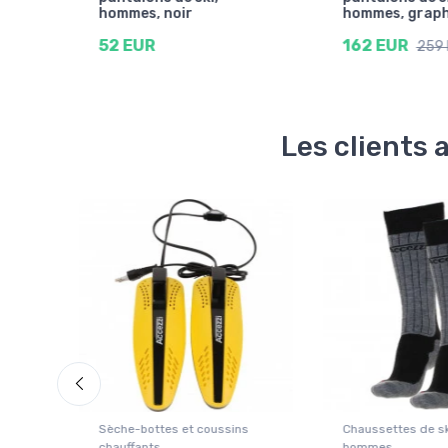
hommes, noir
hommes, graph
52 EUR
162 EUR
259
Les clients 
Sèche-bottes et coussins
Chaussettes de sk
chauffants
hommes