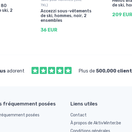
Helios Bl
de ski, h
7XL)
 80
ski, 2
Accezzi sous-vêtements
209 EU
de ski, hommes, noir, 2
ensembles
36 EUR
us
adorent
Plus de
500,000 client
s fréquemment posées
Liens utiles
fréquemment posées
Contact
À propos de AktivWinter.be
Conditions générales