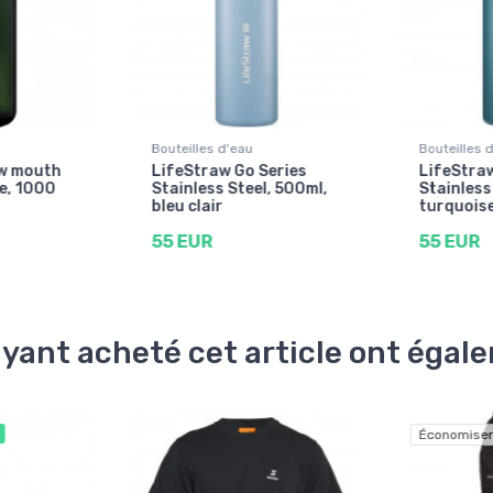
Bouteilles d'eau
Bouteilles 
w mouth
LifeStraw Go Series
LifeStraw
e, 1000
Stainless Steel, 500ml,
Stainless
bleu clair
turquois
55 EUR
55 EUR
ayant acheté cet article ont éga
Économiser