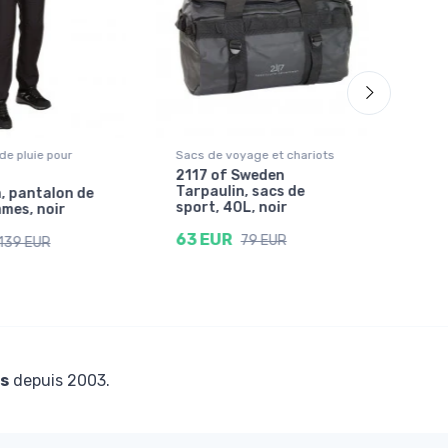
e pluie pour
Sacs de voyage et chariots
Chau
2117 of Sweden
Fal
Tarpaulin, sacs de
de 
n, pantalon de
sport, 40L, noir
bla
mmes, noir
63 EUR
15 
79 EUR
139 EUR
s
depuis 2003.