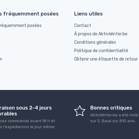
s fréquemment posées
Liens utiles
fréquemment posées
Contact
À propos de AktivWinter.be
Conditions générales
Politique de confidentialité
n
Obtenir une étiquette de retour
raison sous 2-4 jours
Bonnes critiques
vrables
AktivWinter.be
a été not
sez commande avant 18 h et
sur
5
. Basé sur
810
avis.
s l'expédierons le jour même.