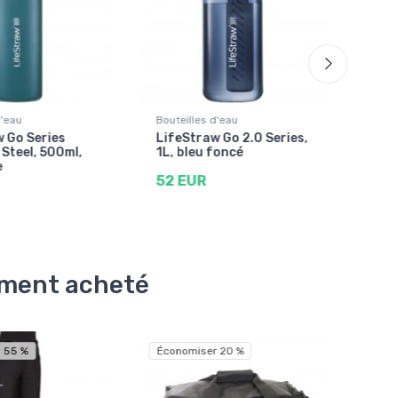
d'eau
Bouteilles d'eau
Boute
 Go Series
LifeStraw Go 2.0 Series,
Life
 Steel, 500ml,
1L, bleu foncé
1L, 
e
52 EUR
53 
lement acheté
 55 %
Économiser 20 %
Écon