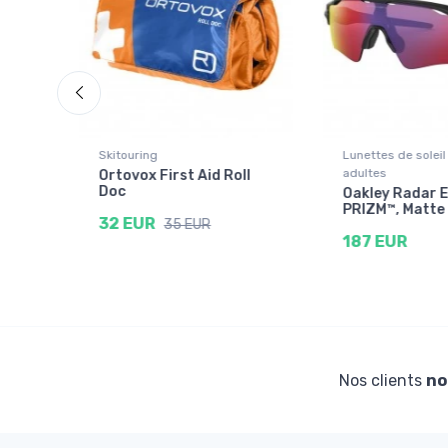
Skitouring
Lunettes de soleil
adultes
Ortovox First Aid Roll
g
Doc
Oakley Radar E
PRIZM™, Matte
32 EUR
35 EUR
187 EUR
Nos clients
no