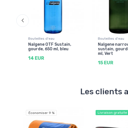
Bouteilles d'eau
Bouteilles d'eau
O,
Nalgene OTF Sustain,
Nalgene narro
gourde, 650 ml, bleu
sustain, gourd
ml, Vert
14 EUR
15 EUR
Les clients 
Livraison gratuite
Économiser 9 %