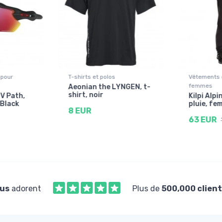
 pour
T-shirts et polos
Vêtements d
femmes
Aeonian the LYNGEN, t-
shirt, noir
V Path,
Kilpi Alpi
 Black
pluie, fe
8 EUR
63 EUR
us
adorent
Plus de
500,000 client