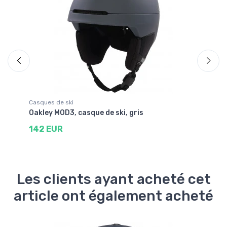
Casques de ski
Ca
n
Oakley MOD3, casque de ski, gris
Uv
142 EUR
9
Les clients ayant acheté cet
article ont également acheté