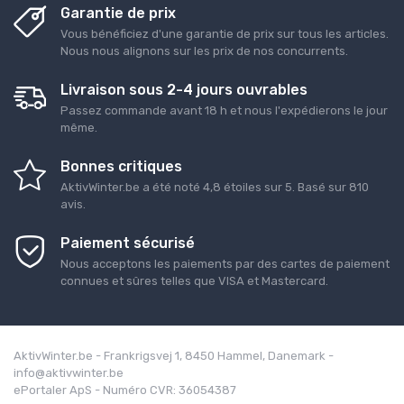
Garantie de prix
Vous bénéficiez d'une garantie de prix sur tous les articles.
Nous nous alignons sur les prix de nos concurrents.
Livraison sous 2-4 jours ouvrables
Passez commande avant 18 h et nous l'expédierons le jour
même.
Bonnes critiques
AktivWinter.be
a été noté
4,8
étoiles sur
5
. Basé sur
810
avis.
Paiement sécurisé
Nous acceptons les paiements par des cartes de paiement
connues et sûres telles que VISA et Mastercard.
AktivWinter.be - Frankrigsvej 1, 8450 Hammel, Danemark -
info@aktivwinter.be
ePortaler ApS - Numéro CVR: 36054387