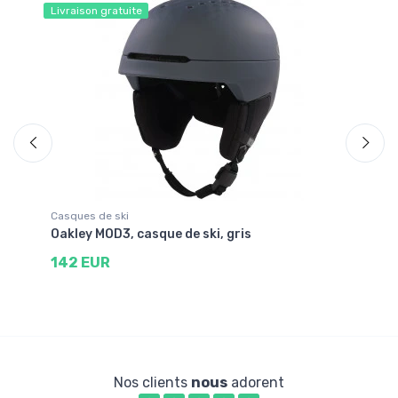
Livraison gratuite
Liv
Casques de ski
Ca
Oakley MOD3, casque de ski, gris
Sm
142 EUR
1
Nos clients
nous
adorent