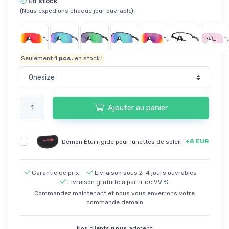
En stock
(Nous expédions chaque jour ouvrable)
Seulement
1
pcs.
en stock !
Ajouter au panier
+8 EUR
Demon Étui rigide pour lunettes de soleil
Garantie de prix
Livraison sous 2-4 jours ouvrables
Livraison gratuite à partir de 99 €.
Commandez maintenant et nous vous enverrons votre
commande demain
Nos clients
nous
adorent