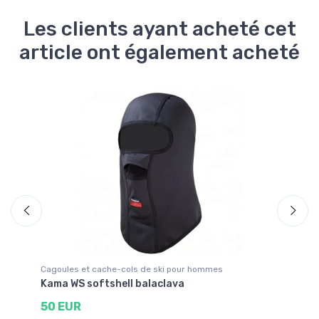
Les clients ayant acheté cet
article ont également acheté
Liv
Cagoules et cache-cols de ski pour hommes
Po
Kama WS softshell balaclava
Ka
50 EUR
2