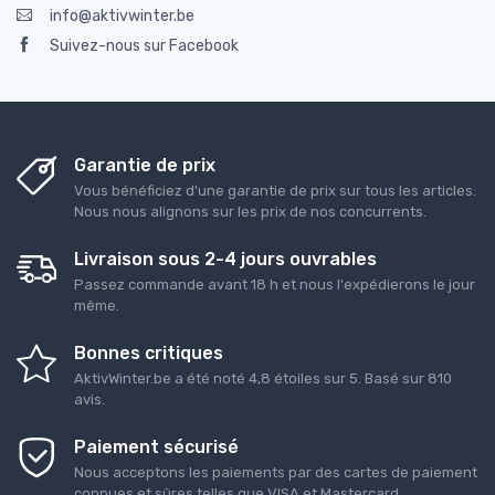
info@aktivwinter.be
Suivez-nous sur Facebook
Garantie de prix
Vous bénéficiez d'une garantie de prix sur tous les articles.
Nous nous alignons sur les prix de nos concurrents.
Livraison sous 2-4 jours ouvrables
Passez commande avant 18 h et nous l'expédierons le jour
même.
Bonnes critiques
AktivWinter.be
a été noté
4,8
étoiles sur
5
. Basé sur
810
avis.
Paiement sécurisé
Nous acceptons les paiements par des cartes de paiement
connues et sûres telles que VISA et Mastercard.