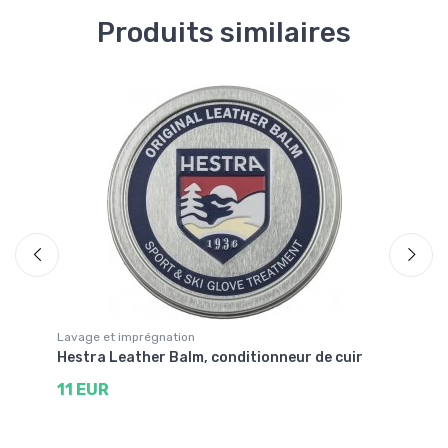
Produits similaires
Lavage et imprégnation
La
Hestra Leather Balm, conditionneur de cuir
Ni
11 EUR
8