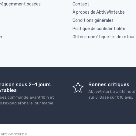
fréquemment posées
Contact
À propos de AktivWinter.be
Conditions générales
Politique de confidentialité
n
Obtenir une étiquette de retour
raison sous 2-4 jours
Bonnes critiques
vrables
AktivWinter.be
a été not
sez commande avant 18 h et
sur
5
. Basé sur
810
avis.
s l'expédierons le jour même.
@aktivwinter.be