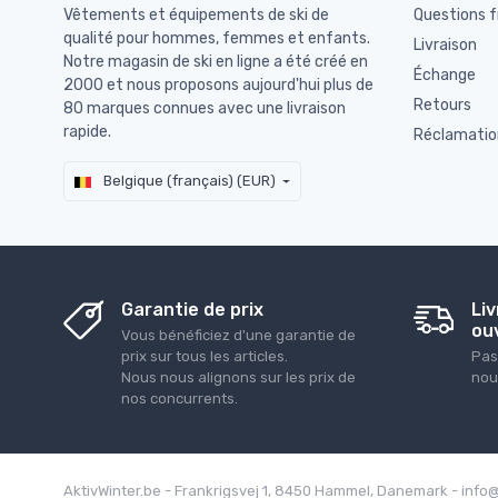
Vêtements et équipements de ski de
Questions 
qualité pour hommes, femmes et enfants.
Livraison
Notre magasin de ski en ligne a été créé en
Échange
2000 et nous proposons aujourd'hui plus de
Retours
80 marques connues avec une livraison
rapide.
Réclamatio
Belgique (français) (EUR)
Garantie de prix
Liv
ou
Vous bénéficiez d'une garantie de
prix sur tous les articles.
Pas
Nous nous alignons sur les prix de
nou
nos concurrents.
AktivWinter.be - Frankrigsvej 1, 8450 Hammel, Danemark - info