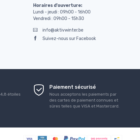
Horaires d'ouverture:
Lundi - jeudi : 09h00 - 16h00
Vendredi : 09h00 - 15h30
info@aktivwinter.be
Suivez-nous sur Facebook
Paiement sécurisé
é
4,8
étoiles
Nous acceptons les paiements par
des cartes de paiement connues et
sûres telles que VISA et Mastercard.