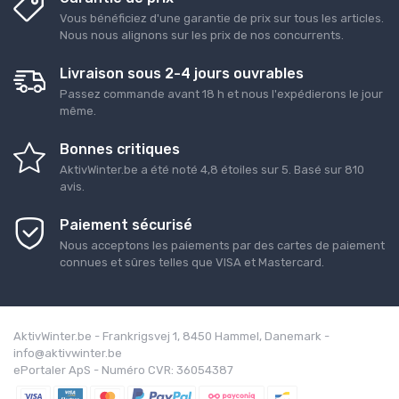
Vous bénéficiez d'une garantie de prix sur tous les articles.
Nous nous alignons sur les prix de nos concurrents.
Livraison sous 2-4 jours ouvrables
Passez commande avant 18 h et nous l'expédierons le jour
même.
Bonnes critiques
AktivWinter.be
a été noté
4,8
étoiles sur
5
. Basé sur
810
avis.
Paiement sécurisé
Nous acceptons les paiements par des cartes de paiement
connues et sûres telles que VISA et Mastercard.
AktivWinter.be - Frankrigsvej 1, 8450 Hammel, Danemark -
info@aktivwinter.be
ePortaler ApS - Numéro CVR: 36054387