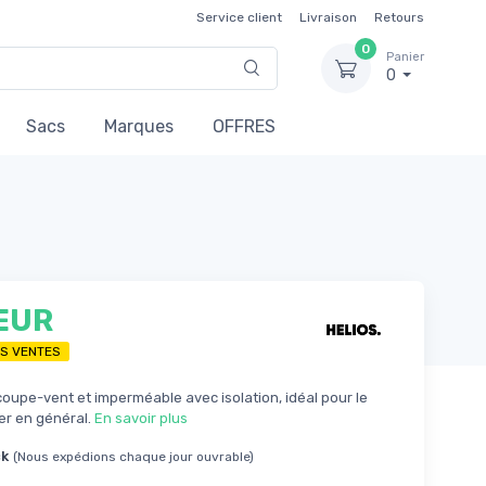
Service client
Livraison
Retours
0
Panier
0
Sacs
Marques
OFFRES
 EUR
ES VENTES
oupe-vent et imperméable avec isolation, idéal pour le
ver en général.
En savoir plus
ck
(Nous expédions chaque jour ouvrable)