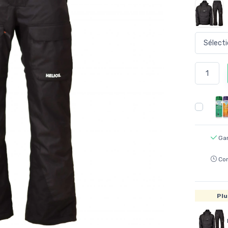
Gar
Co
Plu