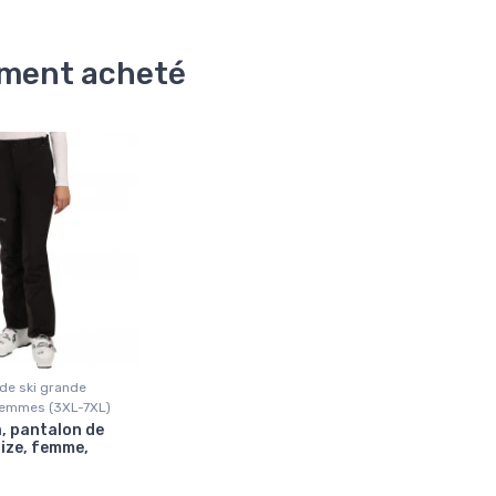
lement acheté
de ski grande
 femmes (3XL-7XL)
a, pantalon de
size, femme,