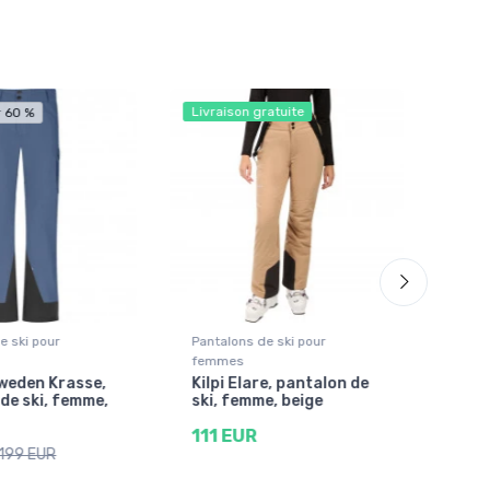
Livraison gratuite
Livra
 60 %
e ski pour
Pantalons de ski pour
Pant
femmes
fem
weden Krasse,
Kilpi Elare, pantalon de
Kilp
de ski, femme,
ski, femme, beige
ski,
111 EUR
111
199 EUR