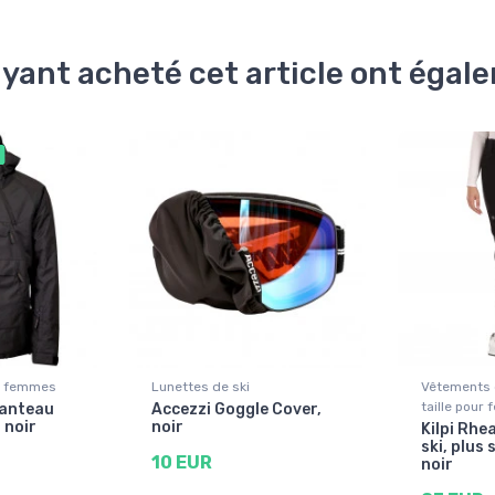
ayant acheté cet article ont éga
ur femmes
Lunettes de ski
Vêtements 
taille pour
manteau
Accezzi Goggle Cover,
 noir
noir
Kilpi Rhe
ski, plus 
10 EUR
noir