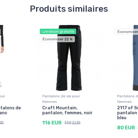
Produits similaires
Livraison gratuite
Économiser
Économiser 22 %
our
Pantalons de ski pour
Pantalons d
femmes
femmes
ntalons de
Craft Mountain,
2117 of S
lanc
pantalon, femmes, noir
pantalon 
bleu
116 EUR
UR
149 EUR
80 EUR