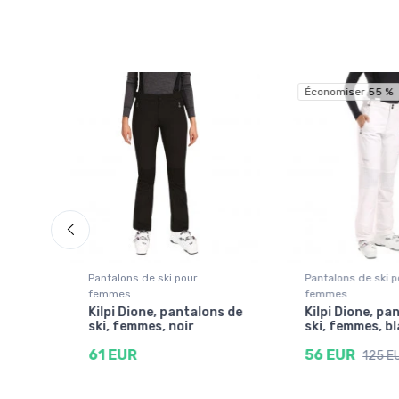
Économiser 55 %
Pantalons de ski pour
Pantalons de ski p
femmes
femmes
Kilpi Dione, pantalons de
Kilpi Dione, pa
mme,
ski, femmes, noir
ski, femmes, b
61 EUR
56 EUR
125 E