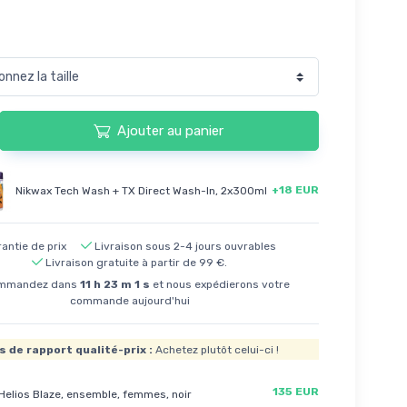
Ajouter au panier
+18 EUR
Nikwax Tech Wash + TX Direct Wash-In, 2x300ml
antie de prix
Livraison sous 2-4 jours ouvrables
Livraison gratuite à partir de 99 €.
mmandez dans
11
h
23
m
0
s
et nous expédierons votre
commande aujourd'hui
s de rapport qualité-prix :
Achetez plutôt celui-ci !
135 EUR
Helios Blaze, ensemble, femmes, noir