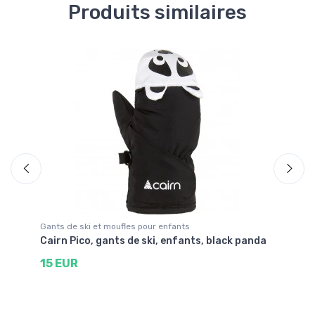
Produits similaires
Gants de ski et moufles pour enfants
Ga
Cairn Pico, gants de ski, enfants, black panda
Ca
cl
15 EUR
1