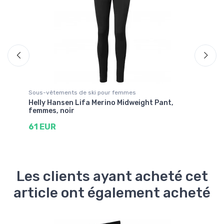
Sous-vêtements de ski pour femmes
So
Helly Hansen Lifa Merino Midweight Pant,
Ae
femmes, noir
9
61 EUR
Les clients ayant acheté cet
article ont également acheté