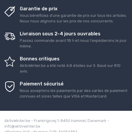
Garantie de prix
Vous bénéficiez d'une garantie de prix sur tous les articles.
Nous nous alignons sur les prix de nos concurrents.
Livraison sous 2-4 jours ouvrables
Passez commande avant 18 h et nous l'expédierons le jour
même.
Bonnes critiques
AktivWinter.be
a été noté
4,8
étoiles sur
5
. Basé sur
810
avis.
Paiement sécurisé
Nous acceptons les paiements par des cartes de paiement
connues et sûres telles que VISA et Mastercard.
AktivWinter.be - Frankrigsvej 1, 8450 Hammel, Danemark -
info@aktivwinter.be
ePortaler ApS - Numéro CVR: 36054387