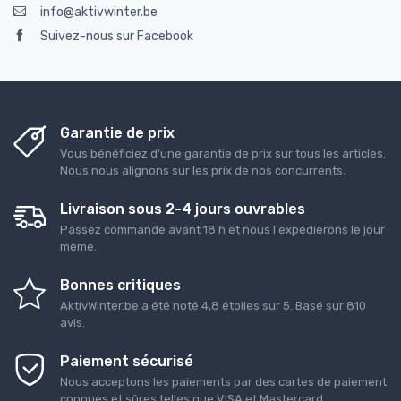
info@aktivwinter.be
Suivez-nous sur Facebook
Garantie de prix
Vous bénéficiez d'une garantie de prix sur tous les articles.
Nous nous alignons sur les prix de nos concurrents.
Livraison sous 2-4 jours ouvrables
Passez commande avant 18 h et nous l'expédierons le jour
même.
Bonnes critiques
AktivWinter.be
a été noté
4,8
étoiles sur
5
. Basé sur
810
avis.
Paiement sécurisé
Nous acceptons les paiements par des cartes de paiement
connues et sûres telles que VISA et Mastercard.