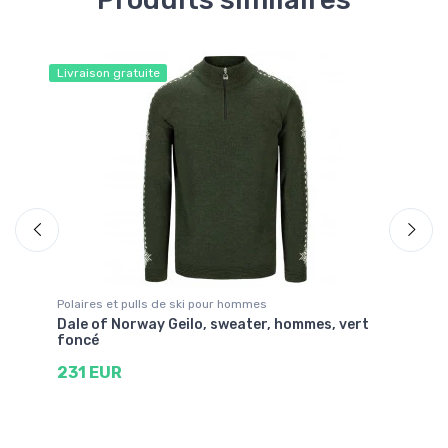
Livraison gratuite
Liv
Polaires et pulls de ski pour hommes
Po
ir
Dale of Norway Geilo, sweater, hommes, vert
Da
foncé
2
231 EUR