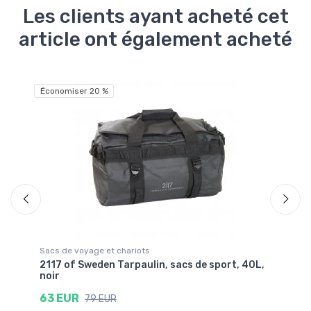
Les clients ayant acheté cet
article ont également acheté
Économiser 20 %
Éc
Sacs de voyage et chariots
Sa
se
2117 of Sweden Tarpaulin, sacs de sport, 40L,
21
noir
no
63 EUR
7
79 EUR