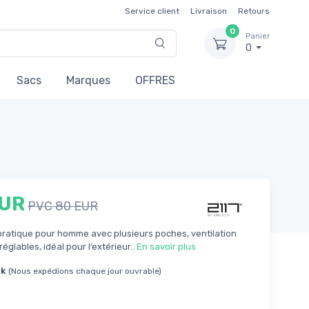
Service client
Livraison
Retours
0
Panier
0
Sacs
Marques
OFFRES
EUR
PVC 80 EUR
ratique pour homme avec plusieurs poches, ventilation
églables, idéal pour l’extérieur..
En savoir plus
ck
(Nous expédions chaque jour ouvrable)