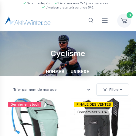
Garantie de prix
Livraison sous 2-4 jours ouvrables
Livraison gratuite à partir de 99 €.
0
Cyclisme
HOMMES
UNISEXE
Filtre
Dernier en stock
FINALE DES VENTES
Économiser 20 %