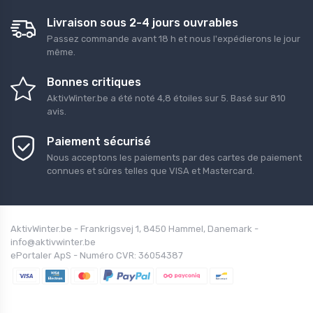
Livraison sous 2-4 jours ouvrables
Passez commande avant 18 h et nous l'expédierons le jour
même.
Bonnes critiques
AktivWinter.be
a été noté
4,8
étoiles sur
5
. Basé sur
810
avis.
Paiement sécurisé
Nous acceptons les paiements par des cartes de paiement
connues et sûres telles que VISA et Mastercard.
AktivWinter.be - Frankrigsvej 1, 8450 Hammel, Danemark -
info@aktivwinter.be
ePortaler ApS - Numéro CVR: 36054387