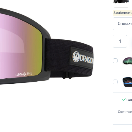
Seulemen
Gar
Command