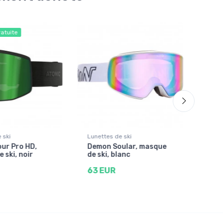
ratuite
Livra
 ski
Lunettes de ski
Lune
ur Pro HD,
Demon Soular, masque
Dra
 ski, noir
de ski, blanc
masq
63 EUR
22