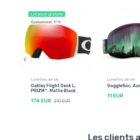
Livraison gratuite
Économiser 17 %
Lunettes de ski
Lunettes de ski
E2,
Oakley Flight Deck L,
GoggleSoc, Au
t
PRIZM™, Matte Black
11 EUR
174 EUR
210 EUR
Les clients 