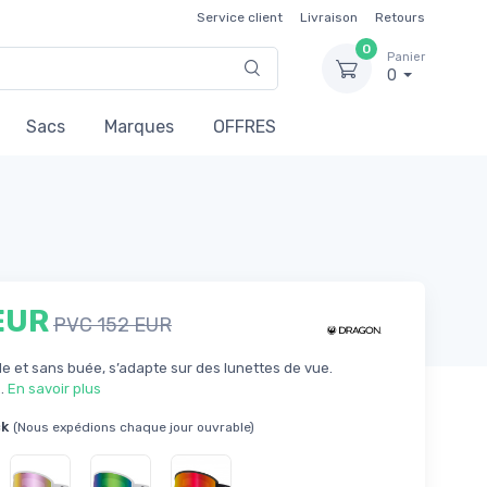
Service client
Livraison
Retours
0
Panier
0
Sacs
Marques
OFFRES
EUR
PVC 152 EUR
e et sans buée, s’adapte sur des lunettes de vue.
..
En savoir plus
ck
(Nous expédions chaque jour ouvrable)