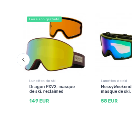
Livraison gratuite
Lunettes de ski
Lunettes de ski
Dragon PXV2, masque
MessyWeekend 
de ski, reclaimed
masque de ski,
149 EUR
58 EUR