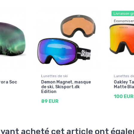
Livraison g
Économiser
Lunettes de ski
Lunettes de
rora Soc
Demon Magnet, masque
Oakley Ta
de ski, Skisport.dk
Matte Bl
Edition
100 EUR
89 EUR
ayant acheté cet article ont éga