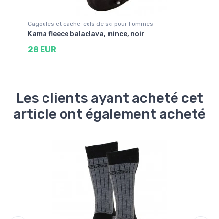
Cagoules et cache-cols de ski pour hommes
Ca
es,
Kama fleece balaclava, mince, noir
Ka
28 EUR
2
Les clients ayant acheté cet
article ont également acheté