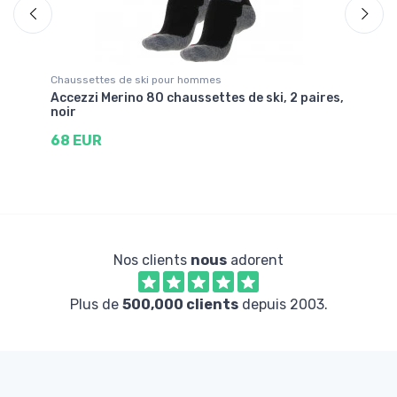
Chaussettes de ski pour hommes
Vê
Accezzi Merino 80 chaussettes de ski, 2 paires,
Ac
noir
en
68 EUR
3
Nos clients
nous
adorent
Plus de
500,000 clients
depuis 2003.